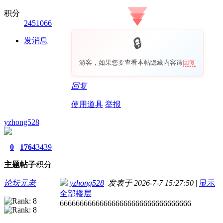
积分
2451066
发消息
游客，如果您要查看本帖隐藏内容请
回复
回复
使用道具
举报
yzhong528
0
1764
3439
主题
帖子
积分
论坛元老
yzhong528
发表于 2026-7-7 15:27:50
|
显示
全部楼层
666666666666666666666666666666666