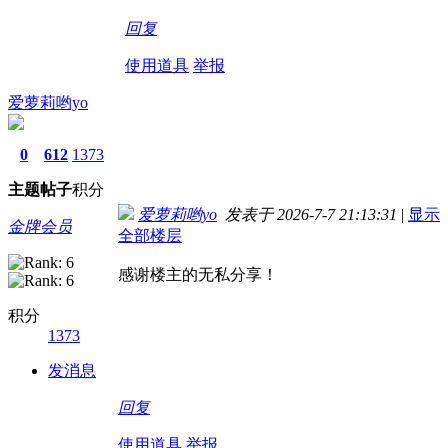
回复
使用道具
举报
爱萝莉哟yo
0
612
1373
主题
帖子
积分
爱萝莉哟yo
发表于 2026-7-7 21:13:31
|
显示
金牌会员
全部楼层
感谢楼主的无私分享！
积分
1373
发消息
回复
使用道具
举报