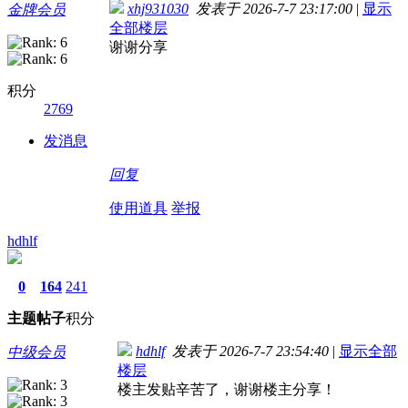
xhj931030
发表于 2026-7-7 23:17:00
|
显示
金牌会员
全部楼层
谢谢分享
积分
2769
发消息
回复
使用道具
举报
hdhlf
0
164
241
主题
帖子
积分
hdhlf
发表于 2026-7-7 23:54:40
|
显示全部
中级会员
楼层
楼主发贴辛苦了，谢谢楼主分享！