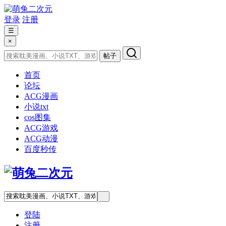
登录
注册
☰
×
帖子
首页
论坛
ACG漫画
小说txt
cos图集
ACG游戏
ACG动漫
百度秒传
登陆
注册