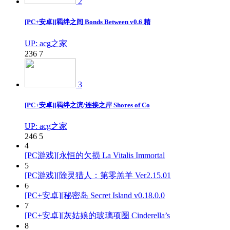
2
[PC+安卓][羁绊之间 Bonds Between v0.6 精
UP: acg之家
236
7
3
[PC+安卓][羁绊之滨/连接之岸 Shores of Co
UP: acg之家
246
5
4
[PC游戏][永恒的欠损 La Vitalis Immortal
5
[PC游戏][除灵猎人：第零羔羊 Ver2.15.01
6
[PC+安卓][秘密岛 Secret Island v0.18.0.0
7
[PC+安卓][灰姑娘的玻璃项圈 Cinderella’s
8