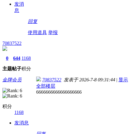
发消
息
回复
使用道具
举报
70837522
0
644
1168
主题
帖子
积分
金牌会员
70837522
发表于 2026-7-8 09:31:44
|
显示
全部楼层
6666666666666666666
积分
1168
发消息
回复