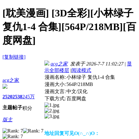
[耽美漫画]
[3D全彩][小林绿子
复仇1-4 合集][564P/218MB][百
度网盘]
[复制链接]
acg之家
发表于 2026-7-7 11:02:27
|
显
示全部楼层
|
阅读模式
漫画名称:
小林绿子 复仇1-4 合集
acg之家
漫画大小:
564P/218MB
漫画文言:
中文/汉化
2520
2538
245万
下载方式:
百度网盘
主题
帖子
积分
版主
地址回复可见O(∩_∩)O：