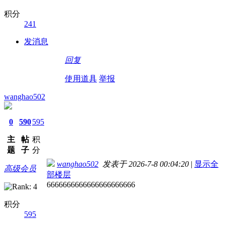
积分
241
发消息
回复
使用道具
举报
wanghao502
0
590
595
主
帖
积
题
子
分
wanghao502
发表于 2026-7-8 00:04:20
|
显示全
高级会员
部楼层
6666666666666666666666
积分
595