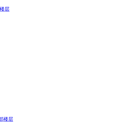
楼层
部楼层