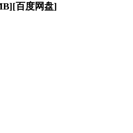
3MB][百度网盘]