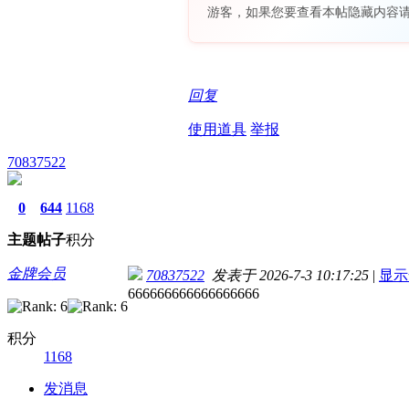
游客，如果您要查看本帖隐藏内容
回复
使用道具
举报
70837522
0
644
1168
主题
帖子
积分
金牌会员
70837522
发表于 2026-7-3 10:17:25
|
显示
666666666666666666
积分
1168
发消息