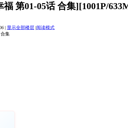
 第01-05话 合集][1001P/63
06
|
显示全部楼层
|
阅读模式
 合集