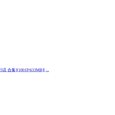
合集][1001P/633MB][ ...