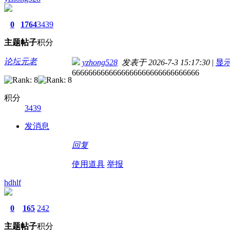
0
1764
3439
主题
帖子
积分
论坛元老
yzhong528
发表于 2026-7-3 15:17:30
|
显
6666666666666666666666666666666
积分
3439
发消息
回复
使用道具
举报
hdhlf
0
165
242
主题
帖子
积分