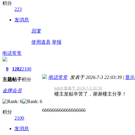
积分
223
发消息
回复
使用道具
举报
电话常常
0
1282
2100
电话常常
发表于 2026-7-3 22:03:39
|
显示
主题
帖子
积分
hdhlf 发表于 2026-7-3 20:36
金牌会员
楼主发贴辛苦了，谢谢楼主分享！
666666666666666666
积分
2100
发消息