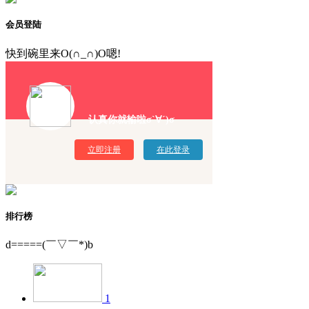
会员登陆
快到碗里来O(∩_∩)O嗯!
认真你就输啦σ`∀´)σ
立即注册
在此登录
排行榜
d=====(￣▽￣*)b
1