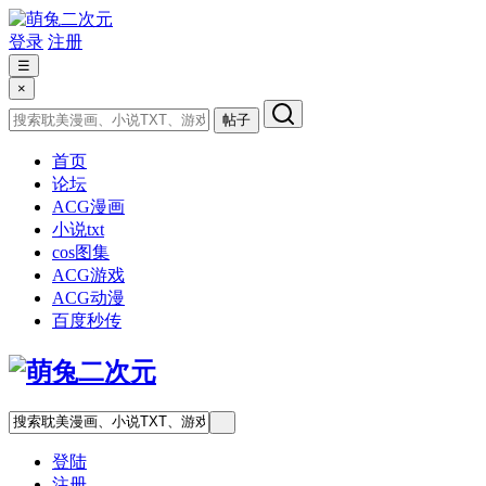
登录
注册
☰
×
帖子
首页
论坛
ACG漫画
小说txt
cos图集
ACG游戏
ACG动漫
百度秒传
登陆
注册