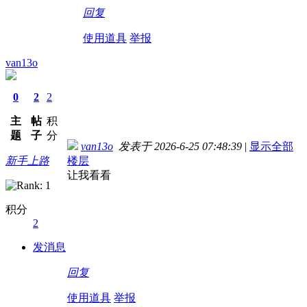
回复
使用道具
举报
van13o
0
2
2
主
帖
积
题
子
分
van13o
发表于 2026-6-25 07:48:39
|
显示全部
新手上路
楼层
让我看看
积分
2
发消息
回复
使用道具
举报