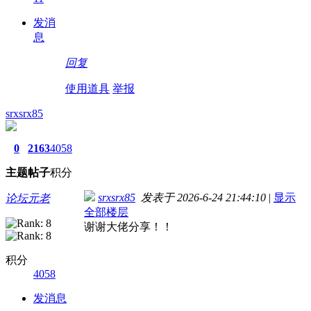
发消
息
回复
使用道具
举报
srxsrx85
0
2163
4058
主题
帖子
积分
srxsrx85
发表于 2026-6-24 21:44:10
|
显示
论坛元老
全部楼层
谢谢大佬分享！！
积分
4058
发消息