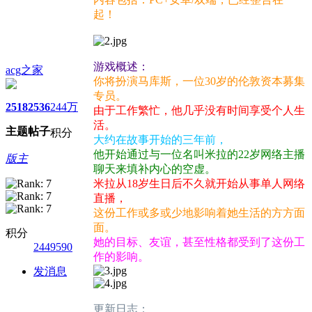
起！
游戏概述：
acg之家
你将扮演马库斯，一位30岁的伦敦资本募集
专员。
2518
2536
244万
由于工作繁忙，他几乎没有时间享受个人生
活。
主题
帖子
积分
大约在故事开始的三年前，
他开始通过与一位名叫米拉的22岁网络主播
版主
聊天来填补内心的空虚。
米拉从18岁生日后不久就开始从事单人网络
直播，
这份工作或多或少地影响着她生活的方方面
面。
积分
她的目标、友谊，甚至性格都受到了这份工
2449590
作的影响。
发消息
更新日志：