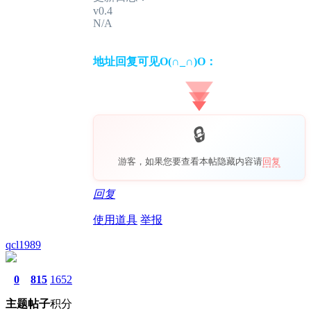
v0.4
N/A
地址回复可见O(∩_∩)O：
游客，如果您要查看本帖隐藏内容请
回复
回复
使用道具
举报
qcl1989
0
815
1652
主题
帖子
积分