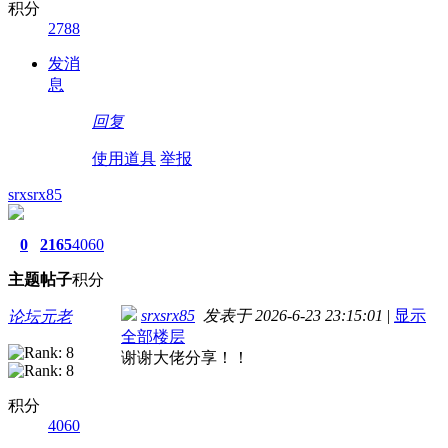
积分
2788
发消
息
回复
使用道具
举报
srxsrx85
0
2165
4060
主题
帖子
积分
srxsrx85
发表于 2026-6-23 23:15:01
|
显示
论坛元老
全部楼层
谢谢大佬分享！！
积分
4060