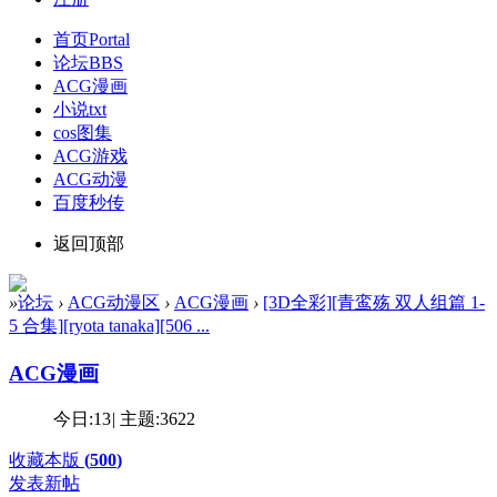
首页
Portal
论坛
BBS
ACG漫画
小说txt
cos图集
ACG游戏
ACG动漫
百度秒传
返回顶部
»
论坛
›
ACG动漫区
›
ACG漫画
›
[3D全彩][青鸾殇 双人组篇 1-
5 合集][ryota tanaka][506 ...
ACG漫画
今日:
13
|
主题:
3622
收藏本版
(
500
)
发表新帖