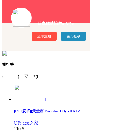
认真你就输啦σ`∀´)σ
立即注册
在此登录
排行榜
d=====(￣▽￣*)b
1
[PC+安卓][天堂市 Paradise City v0.6.12
UP: acg之家
110
5