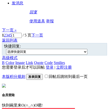
发消息
回复
使用道具
举报
下一页 »
1
2
3
4
5
/ 5 页
下一页
返回列表
快捷回复:
高级模式
B
Color
Image
Link
Quote
Code
Smilies
您需要登录后才可以回帖
登录
|
立即注册
本版积分规则
回帖后跳转到最后一页
发表回复
会员登陆
快到碗里来O(∩_∩)O嗯!