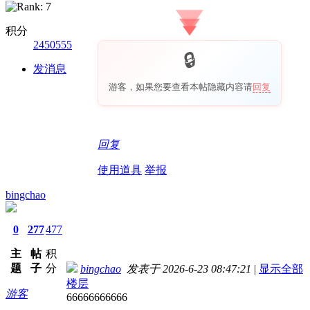
积分
2450555
发消息
游客，如果您要查看本帖隐藏内容请
回复
回复
使用道具
举报
bingchao
0
277
477
主
帖
积
题
子
分
bingchao
发表于 2026-6-23 08:47:21
|
显示全部
楼层
游客
66666666666