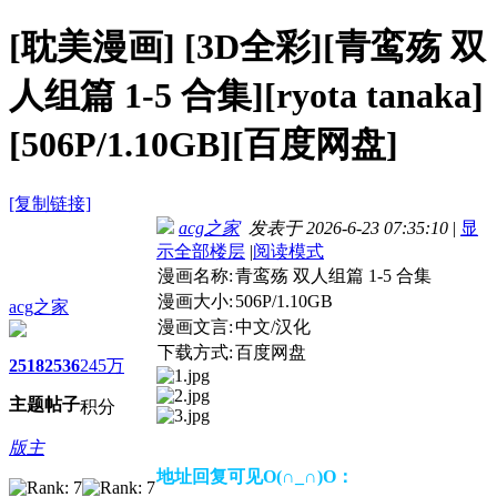
[耽美漫画]
[3D全彩][青鸾殇 双
人组篇 1-5 合集][ryota tanaka]
[506P/1.10GB][百度网盘]
[复制链接]
acg之家
发表于 2026-6-23 07:35:10
|
显
示全部楼层
|
阅读模式
漫画名称:
青鸾殇 双人组篇 1-5 合集
漫画大小:
506P/1.10GB
acg之家
漫画文言:
中文/汉化
下载方式:
百度网盘
2518
2536
245万
主题
帖子
积分
版主
地址回复可见O(∩_∩)O：