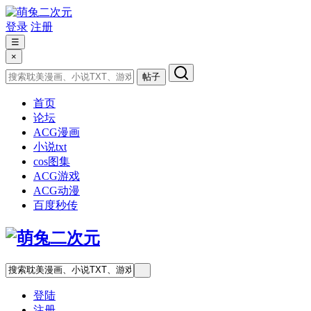
登录
注册
☰
×
帖子
首页
论坛
ACG漫画
小说txt
cos图集
ACG游戏
ACG动漫
百度秒传
登陆
注册