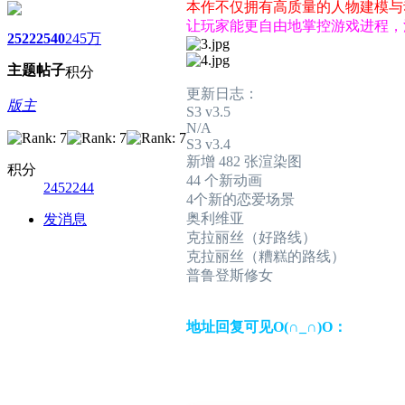
本作不仅拥有高质量的人物建模与
让玩家能更自由地掌控游戏进程，
2522
2540
245万
主题
帖子
积分
更新日志：
版主
S3 v3.5
N/A
S3 v3.4
新增 482 张渲染图
积分
44 个新动画
2452244
4个新的恋爱场景
奥利维亚
发消息
克拉丽丝（好路线）
克拉丽丝（糟糕的路线）
普鲁登斯修女
地址回复可见O(∩_∩)O：