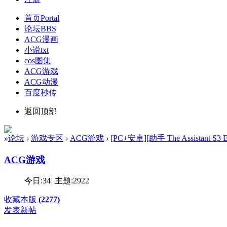
首页
Portal
论坛
BBS
ACG漫画
小说txt
cos图集
ACG游戏
ACG动漫
百度秒传
返回顶部
»
论坛
›
游戏专区
›
ACG游戏
›
[PC+安卓][助手 The Assistant S3
ACG游戏
今日:
34
|
主题:
2922
收藏本版
(
2277
)
发表新帖