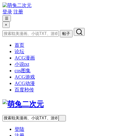
登录
注册
☰
×
帖子
首页
论坛
ACG漫画
小说txt
cos图集
ACG游戏
ACG动漫
百度秒传
登陆
注册