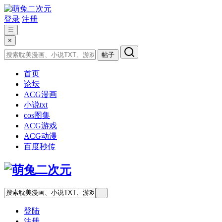
登录
注册
☰
×
帖子
首页
论坛
ACG漫画
小说txt
cos图集
ACG游戏
ACG动漫
百度秒传
登陆
注册