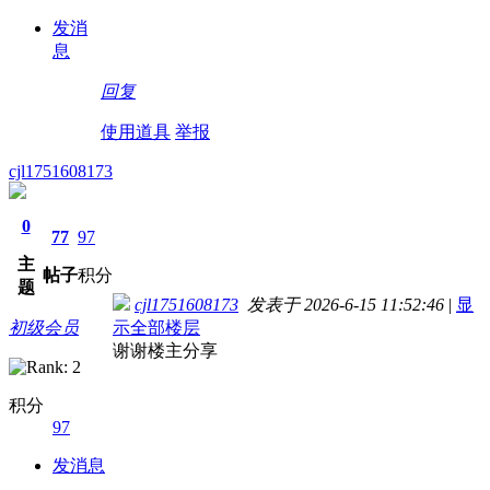
发消
息
回复
使用道具
举报
cjl1751608173
0
77
97
主
帖子
积分
题
cjl1751608173
发表于 2026-6-15 11:52:46
|
显
初级会员
示全部楼层
谢谢楼主分享
积分
97
发消息