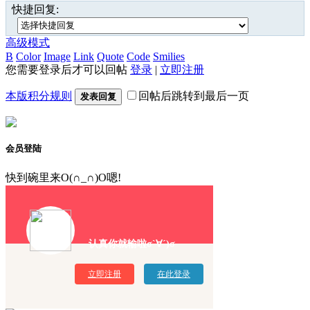
快捷回复:
高级模式
B
Color
Image
Link
Quote
Code
Smilies
您需要登录后才可以回帖
登录
|
立即注册
本版积分规则
回帖后跳转到最后一页
发表回复
会员登陆
快到碗里来O(∩_∩)O嗯!
认真你就输啦σ`∀´)σ
立即注册
在此登录