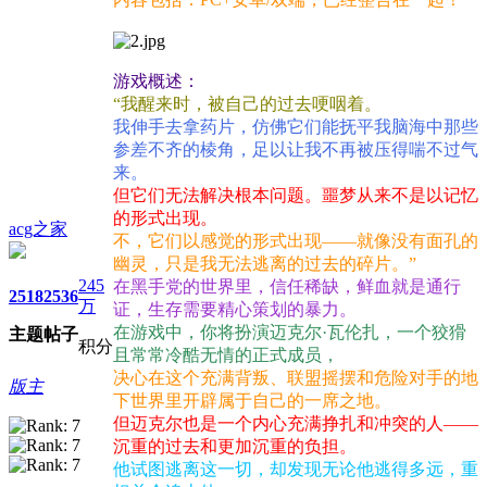
游戏概述：
“我醒来时，被自己的过去哽咽着。
我伸手去拿药片，仿佛它们能抚平我脑海中那些
参差不齐的棱角，足以让我不再被压得喘不过气
来。
但它们无法解决根本问题。噩梦从来不是以记忆
的形式出现。
acg之家
不，它们以感觉的形式出现——就像没有面孔的
幽灵，只是我无法逃离的过去的碎片。”
245
在黑手党的世界里，信任稀缺，鲜血就是通行
2518
2536
万
证，生存需要精心策划的暴力。
在游戏中，你将扮演迈克尔·瓦伦扎，一个狡猾
主题
帖子
积分
且常常冷酷无情的正式成员，
决心在这个充满背叛、联盟摇摆和危险对手的地
版主
下世界里开辟属于自己的一席之地。
但迈克尔也是一个内心充满挣扎和冲突的人——
沉重的过去和更加沉重的负担。
他试图逃离这一切，却发现无论他逃得多远，重