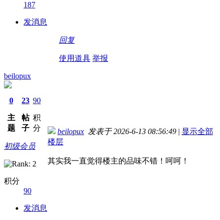
187
发消息
回复
使用道具
举报
beilopux
0
23
90
主
帖
积
题
子
分
beilopux
发表于 2026-6-13 08:56:49
|
显示全部
楼层
初级会员
其实我一直觉得楼主的品味不错！呵呵！
积分
90
发消息