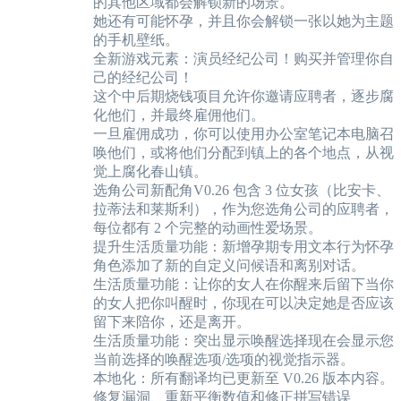
的其他区域都会解锁新的场景。
她还有可能怀孕，并且你会解锁一张以她为主题
的手机壁纸。
全新游戏元素：演员经纪公司！购买并管理你自
己的经纪公司！
这个中后期烧钱项目允许你邀请应聘者，逐步腐
化他们，并最终雇佣他们。
一旦雇佣成功，你可以使用办公室笔记本电脑召
唤他们，或将他们分配到镇上的各个地点，从视
觉上腐化春山镇。
选角公司新配角V0.26 包含 3 位女孩（比安卡、
拉蒂法和莱斯利），作为您选角公司的应聘者，
每位都有 2 个完整的动画性爱场景。
提升生活质量功能：新增孕期专用文本行为怀孕
角色添加了新的自定义问候语和离别对话。
生活质量功能：让你的女人在你醒来后留下当你
的女人把你叫醒时，你现在可以决定她是否应该
留下来陪你，还是离开。
生活质量功能：突出显示唤醒选择现在会显示您
当前选择的唤醒选项/选项的视觉指示器。
本地化：所有翻译均已更新至 V0.26 版本内容。
修复漏洞、重新平衡数值和修正拼写错误