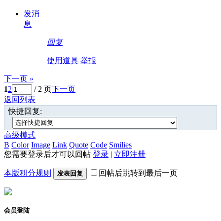
发消
息
回复
使用道具
举报
下一页 »
1
2
/ 2 页
下一页
返回列表
快捷回复:
高级模式
B
Color
Image
Link
Quote
Code
Smilies
您需要登录后才可以回帖
登录
|
立即注册
本版积分规则
回帖后跳转到最后一页
发表回复
会员登陆