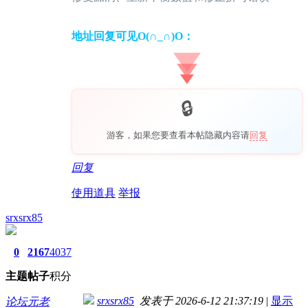
地址回复可见O(∩_∩)O：
游客，如果您要查看本帖隐藏内容请
回复
回复
使用道具
举报
srxsrx85
0
2167
4037
主题
帖子
积分
srxsrx85
发表于 2026-6-12 21:37:19
|
显示
论坛元老