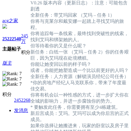
V0.26 版本内容（更新日志）：注意：可能包含
剧透
全新任务：带艾玛回家 （艾玛 – 任务 1）
acg之家
你将与克莱尔和戴安娜一起踏上寻找艾玛的旅
程。
你将追踪每一条线索，最终找到突破性的线索，
245
2522
2540
找到艾玛和绑架她的人。
万
但等待着你的又是什么呢？
主题
帖子
新任务：白纸一张 （艾玛 – 任务 2）你的任务艰
积分
巨，因为艾玛现在处境糟糕。
版主
你能让她变回以前的样子吗？
或者，你能把她塑造成一个比以前更好的人吗？
全新任务：人力资源（解锁演员经纪公司任务）
*你的房地产经纪人马克联系你，带来了年度最
佳交易。
积分
你将有机会以一种性感的方式，进一步扩大你在
2452268
全城的影响力，并进一步腐蚀你的势力。
* 要触发此任务，你需要拥有至少4栋建筑。
发消息
新后宫成员：艾玛。艾玛可以成为你后宫的正式
成员。
如果你选择让她搬进来，玩家的卧室以及房子里