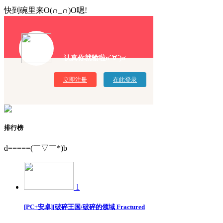
快到碗里来O(∩_∩)O嗯!
认真你就输啦σ`∀´)σ
立即注册
在此登录
排行榜
d=====(￣▽￣*)b
1
[PC+安卓][破碎王国/破碎的领域 Fractured