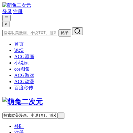
登录
注册
☰
×
帖子
首页
论坛
ACG漫画
小说txt
cos图集
ACG游戏
ACG动漫
百度秒传
登陆
注册