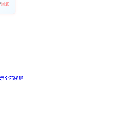
请
回复
示全部楼层