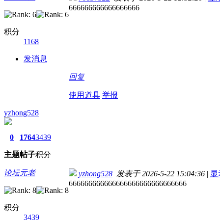
666666666666666666
积分
1168
发消息
回复
使用道具
举报
yzhong528
0
1764
3439
主题
帖子
积分
论坛元老
yzhong528
发表于 2026-5-22 15:04:36
|
显
666666666666666666666666666666
积分
3439