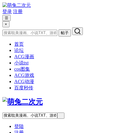
登录
注册
☰
×
帖子
首页
论坛
ACG漫画
小说txt
cos图集
ACG游戏
ACG动漫
百度秒传
登陆
注册