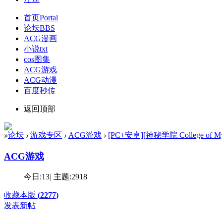
首页
Portal
论坛
BBS
ACG漫画
小说txt
cos图集
ACG游戏
ACG动漫
百度秒传
返回顶部
»
论坛
›
游戏专区
›
ACG游戏
›
[PC+安卓][神秘学院 College of Myst
ACG游戏
今日:
13
|
主题:
2918
收藏本版
(
2277
)
发表新帖