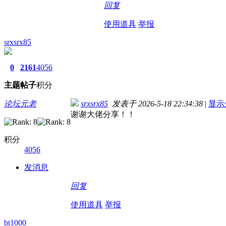
回复
使用道具
举报
srxsrx85
0
2161
4056
主题
帖子
积分
论坛元老
srxsrx85
发表于 2026-5-18 22:34:38
|
显示
谢谢大佬分享！！
积分
4056
发消息
回复
使用道具
举报
bt1000