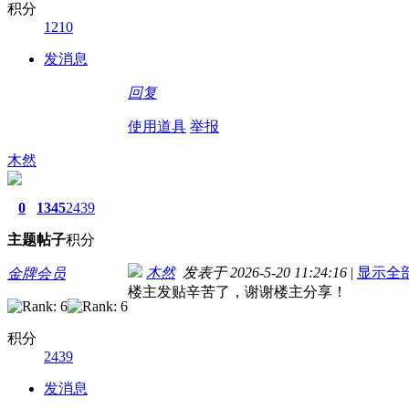
积分
1210
发消息
回复
使用道具
举报
木然
0
1345
2439
主题
帖子
积分
木然
发表于 2026-5-20 11:24:16
|
显示全
金牌会员
楼主发贴辛苦了，谢谢楼主分享！
积分
2439
发消息