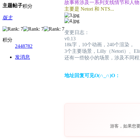
故事将涉及一系列支线情节和人物
主题
帖子
积分
主要是 Netori 和 NTS...
版主
变更日志：
v0.13
积分
18k字，10个动画，240个渲染，
2448782
3个主要场景，Lilly（Netori）、
发消息
还有一些较小的场景，涉及不同程
地址回复可见O(∩_∩)O：
游客，如果您