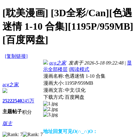
[耽美漫画]
[3D全彩/Can][色遇
迷情 1-10 合集][1195P/959MB]
[百度网盘]
[复制链接]
acg之家
发表于 2026-5-18 09:22:48
|
显
示全部楼层
|
阅读模式
漫画名称:
色遇迷情 1-10 合集
漫画大小:
1195P/959MB
acg之家
漫画文言:
中文/汉化
下载方式:
百度网盘
2522
2540
245万
主题
帖子
积分
版主
地址回复可见O(∩_∩)O：