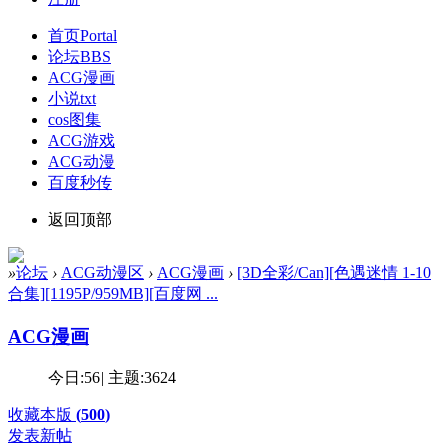
首页
Portal
论坛
BBS
ACG漫画
小说txt
cos图集
ACG游戏
ACG动漫
百度秒传
返回顶部
»
论坛
›
ACG动漫区
›
ACG漫画
›
[3D全彩/Can][色遇迷情 1-10
合集][1195P/959MB][百度网 ...
ACG漫画
今日:
56
|
主题:
3624
收藏本版
(
500
)
发表新帖