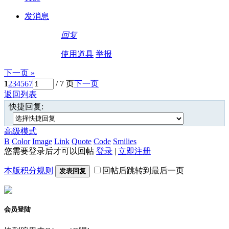
发消息
回复
使用道具
举报
下一页 »
1
2
3
4
5
6
7
/ 7 页
下一页
返回列表
快捷回复:
高级模式
B
Color
Image
Link
Quote
Code
Smilies
您需要登录后才可以回帖
登录
|
立即注册
本版积分规则
回帖后跳转到最后一页
发表回复
会员登陆