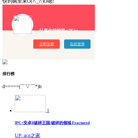
快到碗里来O(∩_∩)O嗯!
认真你就输啦σ`∀´)σ
立即注册
在此登录
排行榜
d=====(￣▽￣*)b
1
[PC+安卓][破碎王国/破碎的领域 Fractured
UP: acg之家