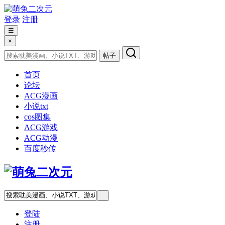
登录
注册
☰
×
帖子
首页
论坛
ACG漫画
小说txt
cos图集
ACG游戏
ACG动漫
百度秒传
登陆
注册