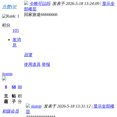
今晚可以吗
发表于 2026-5-18 13:24:09
|
显示全
月费VIP
部楼层
回家旅途66666666
积分
105
发消
息
回复
使用道具
举报
jiomjp
0
68
88
主
帖
积
题
子
分
jiomjp
发表于 2026-5-18 13:31:12
|
显示全部楼
初级会员
层
dddddddddddddd