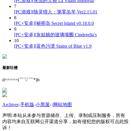
[PC游戏][永恒的欠损 La Vitalis Immortal
7
[PC游戏][除灵猎人：第零羔羊 Ver2.15.01
8
[PC+安卓][秘密岛 Secret Island v0.18.0.0
9
[PC+安卓][灰姑娘的玻璃项圈 Cinderella’s
10
[PC+安卓][蓝色污渍 Stains of Blue v1.9
最新吐槽
d=====(￣▽￣*)b
Archiver
-
手机版
-
小黑屋
-
|
网站地图
声明:本站从未参与资源储存、上传、录制或压制服务，所有
内容均来自互联网公开渠道分享，如有侵犯您的版权可点此投
诉！