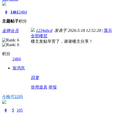
0
1461
2484
主题
帖子
积分
1234abcd
发表于 2026-5-18 12:52:28
|
显示
金牌会员
全部楼层
楼主发贴辛苦了，谢谢楼主分享！
积分
2484
发消息
回复
使用道具
举报
今晚可以吗
0
5
105