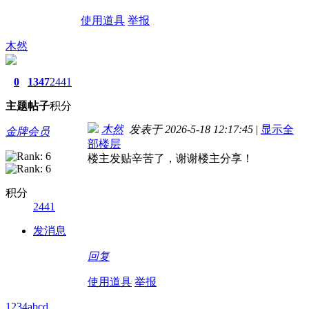
使用道具
举报
木然
0
1347
2441
主题
帖子
积分
木然
发表于 2026-5-18 12:17:45
|
显示全
金牌会员
部楼层
楼主发贴辛苦了，谢谢楼主分享！
积分
2441
发消息
回复
使用道具
举报
1234abcd