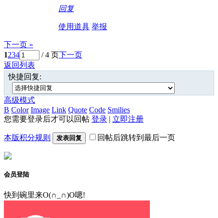
回复
使用道具
举报
下一页 »
1
2
3
4
/ 4 页
下一页
返回列表
快捷回复:
高级模式
B
Color
Image
Link
Quote
Code
Smilies
您需要登录后才可以回帖
登录
|
立即注册
本版积分规则
回帖后跳转到最后一页
发表回复
会员登陆
快到碗里来O(∩_∩)O嗯!