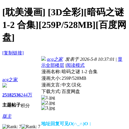
[耽美漫画]
[3D全彩][暗码之谜
1-2 合集][259P/528MB][百度网
盘]
[复制链接]
acg之家
发表于 2026-5-8 10:37:01
|
显
示全部楼层
|
阅读模式
漫画名称:
暗码之谜 1-2 合集
漫画大小:
259P/528MB
acg之家
漫画文言:
中文/汉化
下载方式:
百度网盘
2518
2536
244万
主题
帖子
积分
版主
地址回复可见O(∩_∩)O：