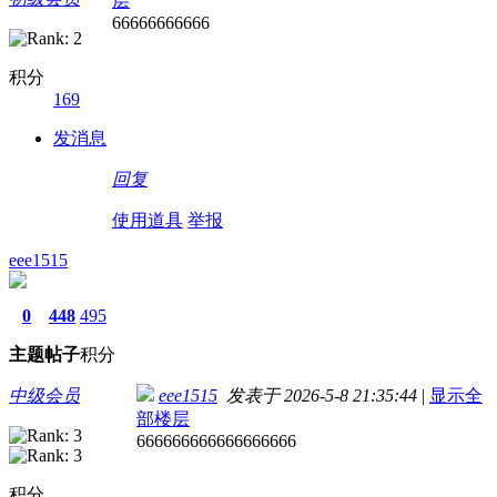
层
66666666666
积分
169
发消息
回复
使用道具
举报
eee1515
0
448
495
主题
帖子
积分
中级会员
eee1515
发表于 2026-5-8 21:35:44
|
显示全
部楼层
666666666666666666
积分