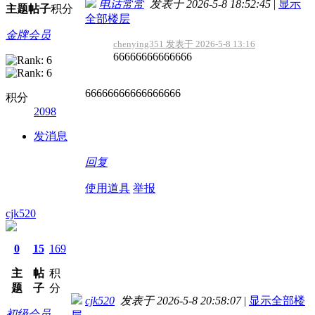
电话常常
发表于 2026-5-8 18:52:45
|
显示
主题
帖子
积分
全部楼层
金牌会员
chenying351 发表于 2026-5-8 13:16
66666666666666
66666666666666666
积分
2098
发消息
回复
使用道具
举报
cjk520
0
15
169
主
帖
积
题
子
分
cjk520
发表于 2026-5-8 20:58:07
|
显示全部楼
初级会员