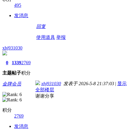
495
发消息
回复
使用道具
举报
xhj931030
0
1339
2769
主题
帖子
积分
xhj931030
发表于 2026-5-8 21:37:03
|
显示
金牌会员
全部楼层
谢谢分享
积分
2769
发消息