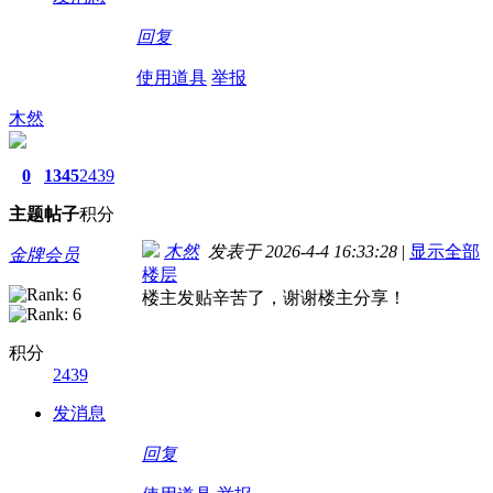
回复
使用道具
举报
木然
0
1345
2439
主题
帖子
积分
木然
发表于 2026-4-4 16:33:28
|
显示全部
金牌会员
楼层
楼主发贴辛苦了，谢谢楼主分享！
积分
2439
发消息
回复