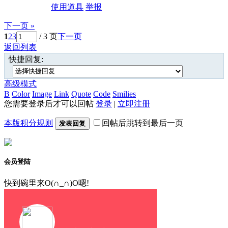
使用道具
举报
下一页 »
1
2
3
/ 3 页
下一页
返回列表
快捷回复:
高级模式
B
Color
Image
Link
Quote
Code
Smilies
您需要登录后才可以回帖
登录
|
立即注册
本版积分规则
回帖后跳转到最后一页
发表回复
会员登陆
快到碗里来O(∩_∩)O嗯!