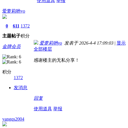
使用道具
举报
爱萝莉哟yo
0
611
1372
主题
帖子
积分
爱萝莉哟yo
发表于 2026-4-4 17:09:03
|
显示
金牌会员
全部楼层
感谢楼主的无私分享！
积分
1372
发消息
回复
使用道具
举报
yangqs2004