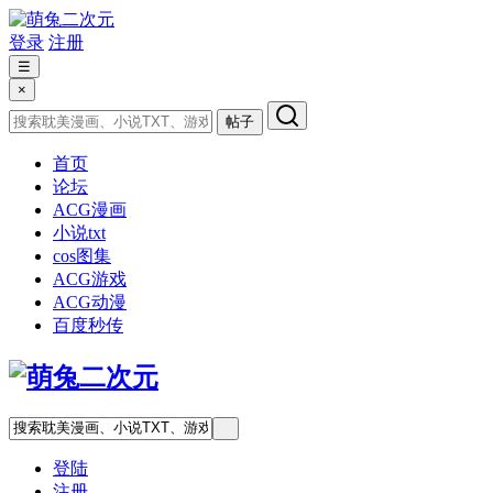
登录
注册
☰
×
帖子
首页
论坛
ACG漫画
小说txt
cos图集
ACG游戏
ACG动漫
百度秒传
登陆
注册