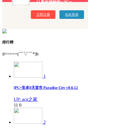
认真你就输啦σ`∀´)σ
立即注册
在此登录
排行榜
d=====(￣▽￣*)b
1
[PC+安卓][天堂市 Paradise City v0.6.12
UP: acg之家
11
0
2