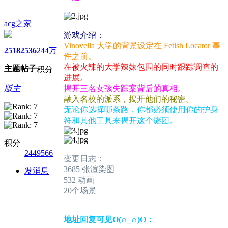
acg之家
游戏介绍：
Vinovella 大学的背景设定在 Fetish Locator 事
2518
2536
244万
件之前。
在被火辣的大学辣妹包围的同时跟踪调查的
主题
帖子
积分
进展。
版主
揭开三名女孩失踪案背后的真相。
融入名校的派系，揭开他们的秘密。
无论你选择哪条路，你都必须使用你的护身
符和其他工具来揭开这个谜团。
积分
2449566
变更日志：
3685 张渲染图
发消息
532 动画
20个场景
地址回复可见O(∩_∩)O：