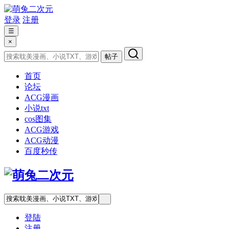
登录
注册
☰
×
帖子
首页
论坛
ACG漫画
小说txt
cos图集
ACG游戏
ACG动漫
百度秒传
登陆
注册