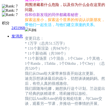
周围潜藏着什么危险，以及你为什么会在这里的
问题。
你和你新发现的同伴都藏着秘密，
探索这座小，探索这个世界的传说认识新朋友，
积分
带他们一起生活，与他们建立浪漫的关系。
2451968
发消息
变更日志：
* 1万字（总共51.5万字）
* 131个新渲染（共9476个）
* 11个新动画（共598个）
* 11个新场景（5个混合，1个Claire，1个其他，
1个Randa，1Tahlia，1个Diksha，1个Chey）（总
共520个）
我们从Dian给大家带来惊喜开始这次更新。
迪克莎想谈谈最后的战斗，切想谈谈她妈妈。然
后，有些人真的很感激你。
我们跟随海伦娜，她想执行这个计划。兰达提出
了经典的妖精请求，塔莉娅得以放松。
我们以Ami和Aster的母女相处结束，与Claire交
谈，观看另一节课，并推动一些事情的开展。