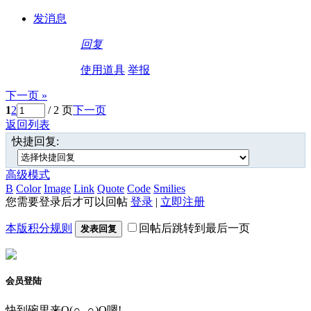
发消息
回复
使用道具
举报
下一页 »
1
2
/ 2 页
下一页
返回列表
快捷回复:
高级模式
B
Color
Image
Link
Quote
Code
Smilies
您需要登录后才可以回帖
登录
|
立即注册
本版积分规则
回帖后跳转到最后一页
发表回复
会员登陆
快到碗里来O(∩_∩)O嗯!