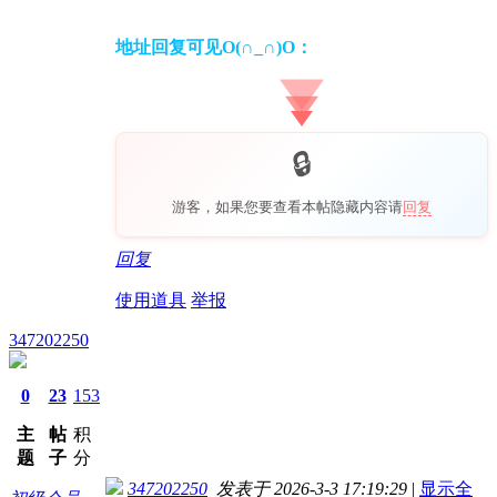
地址回复可见O(∩_∩)O：
游客，如果您要查看本帖隐藏内容请
回复
回复
使用道具
举报
347202250
0
23
153
主
帖
积
题
子
分
347202250
发表于 2026-3-3 17:19:29
|
显示全