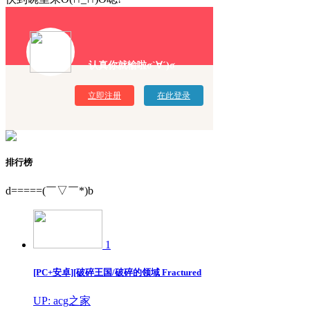
认真你就输啦σ`∀´)σ
立即注册
在此登录
排行榜
d=====(￣▽￣*)b
1
[PC+安卓][破碎王国/破碎的领域 Fractured
UP: acg之家