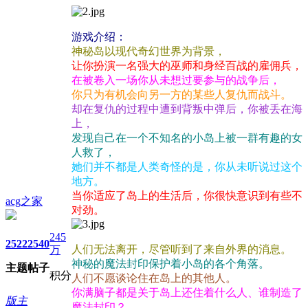
游戏介绍：
神秘岛以现代奇幻世界为背景，
让你扮演一名强大的巫师和身经百战的雇佣兵，
在被卷入一场你从未想过要参与的战争后，
你只为有机会向另一方的某些人复仇而战斗。
却在复仇的过程中遭到背叛中弹后，你被丢在海
上，
发现自己在一个不知名的小岛上被一群有趣的女
人救了，
她们并不都是人类奇怪的是，你从未听说过这个
地方。
当你适应了岛上的生活后，你很快意识到有些不
acg之家
对劲。
245
2522
2540
人们无法离开，尽管听到了来自外界的消息。
万
神秘的魔法封印保护着小岛的各个角落。
主题
帖子
积分
人们不愿谈论住在岛上的其他人。
你满脑子都是关于岛上还住着什么人、谁制造了
版主
魔法封印？