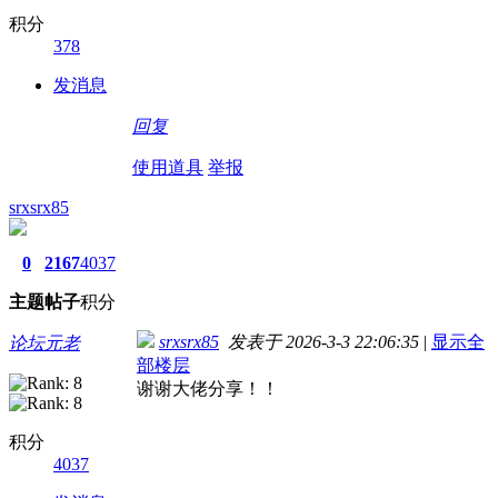
积分
378
发消息
回复
使用道具
举报
srxsrx85
0
2167
4037
主题
帖子
积分
srxsrx85
发表于 2026-3-3 22:06:35
|
显示全
论坛元老
部楼层
谢谢大佬分享！！
积分
4037