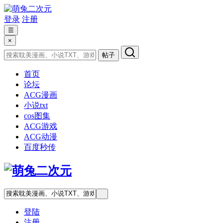
登录
注册
☰
×
帖子
首页
论坛
ACG漫画
小说txt
cos图集
ACG游戏
ACG动漫
百度秒传
登陆
注册