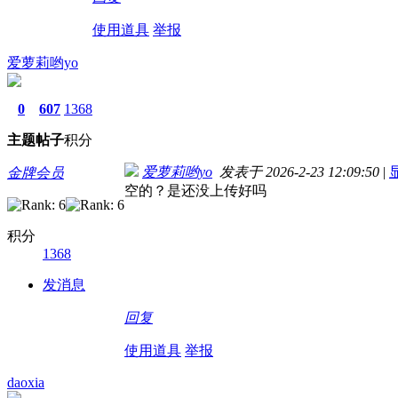
使用道具
举报
爱萝莉哟yo
0
607
1368
主题
帖子
积分
爱萝莉哟yo
发表于 2026-2-23 12:09:50
|
金牌会员
空的？是还没上传好吗
积分
1368
发消息
回复
使用道具
举报
daoxia