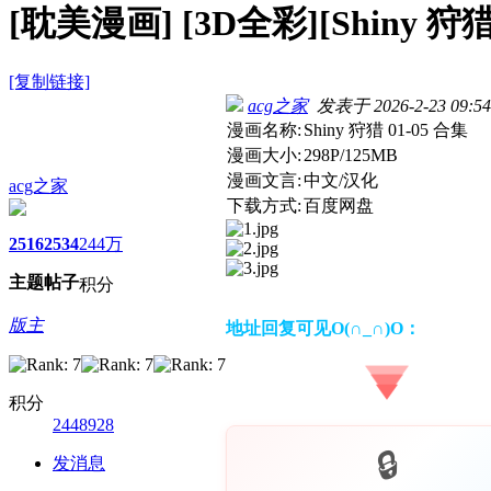
[耽美漫画]
[3D全彩][Shiny 狩猎
[复制链接]
acg之家
发表于 2026-2-23 09:54
漫画名称:
Shiny 狩猎 01-05 合集
漫画大小:
298P/125MB
漫画文言:
中文/汉化
acg之家
下载方式:
百度网盘
2516
2534
244万
主题
帖子
积分
版主
地址回复可见O(∩_∩)O：
积分
2448928
发消息