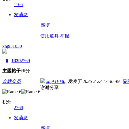
1166
发消息
回复
使用道具
举报
xhj931030
0
1339
2769
主题
帖子
积分
金牌会员
xhj931030
发表于 2026-2-23 17:36:49
|
显
谢谢分享
积分
2769
发消息
回复