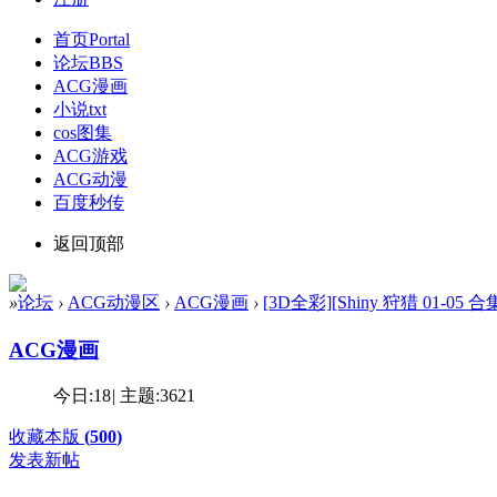
首页
Portal
论坛
BBS
ACG漫画
小说txt
cos图集
ACG游戏
ACG动漫
百度秒传
返回顶部
»
论坛
›
ACG动漫区
›
ACG漫画
›
[3D全彩][Shiny 狩猎 01-05 合集
ACG漫画
今日:
18
|
主题:
3621
收藏本版
(
500
)
发表新帖