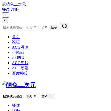
登录
注册
☰
×
帖子
首页
论坛
ACG漫画
小说txt
cos图集
ACG游戏
ACG动漫
百度秒传
登陆
注册