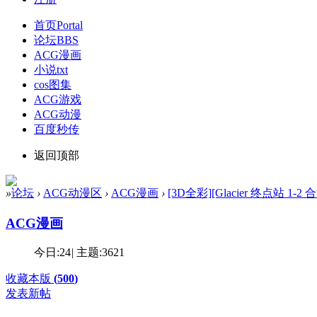
首页
Portal
论坛
BBS
ACG漫画
小说txt
cos图集
ACG游戏
ACG动漫
百度秒传
返回顶部
»
论坛
›
ACG动漫区
›
ACG漫画
›
[3D全彩][Glacier 终点站 1-2 合
ACG漫画
今日:
24
|
主题:
3621
收藏本版
(
500
)
发表新帖