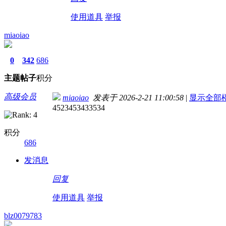
使用道具
举报
miaoiao
0
342
686
主题
帖子
积分
高级会员
miaoiao
发表于 2026-2-21 11:00:58
|
显示全部
4523453433534
积分
686
发消息
回复
使用道具
举报
blz0079783