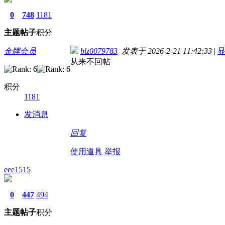
0
748
1181
主题
帖子
积分
金牌会员
blz0079783
发表于 2026-2-21 11:42:33
|
从来不回帖
积分
1181
发消息
回复
使用道具
举报
eee1515
0
447
494
主题
帖子
积分