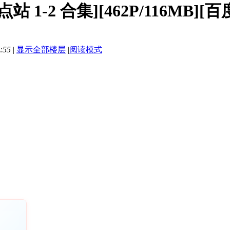
终点站 1-2 合集][462P/116MB][
:55
|
显示全部楼层
|
阅读模式