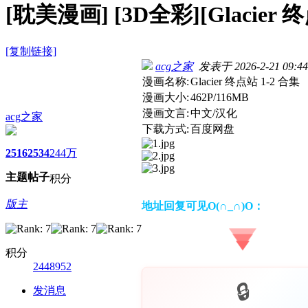
[耽美漫画]
[3D全彩][Glacier 
[复制链接]
acg之家
发表于 2026-2-21 09:44
漫画名称:
Glacier 终点站 1-2 合集
漫画大小:
462P/116MB
漫画文言:
中文/汉化
acg之家
下载方式:
百度网盘
2516
2534
244万
主题
帖子
积分
版主
地址回复可见O(∩_∩)O：
积分
2448952
发消息