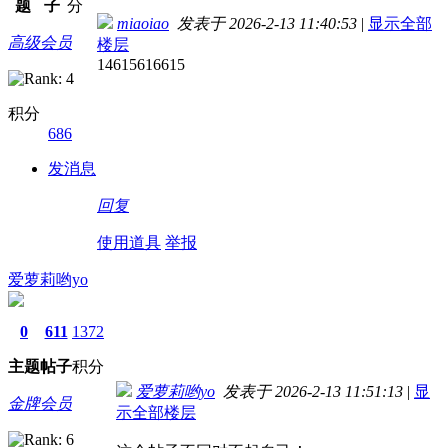
题
子
分
miaoiao
发表于 2026-2-13 11:40:53
|
显示全部
高级会员
楼层
14615616615
积分
686
发消息
回复
使用道具
举报
爱萝莉哟yo
0
611
1372
主题
帖子
积分
爱萝莉哟yo
发表于 2026-2-13 11:51:13
|
显
金牌会员
示全部楼层