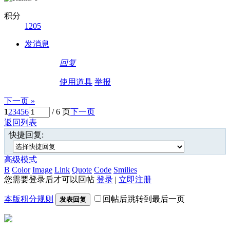
积分
1205
发消息
回复
使用道具
举报
下一页 »
1
2
3
4
5
6
/ 6 页
下一页
返回列表
快捷回复:
高级模式
B
Color
Image
Link
Quote
Code
Smilies
您需要登录后才可以回帖
登录
|
立即注册
本版积分规则
回帖后跳转到最后一页
发表回复