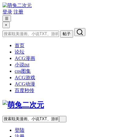
登录
注册
☰
×
帖子
首页
论坛
ACG漫画
小说txt
cos图集
ACG游戏
ACG动漫
百度秒传
登陆
注册