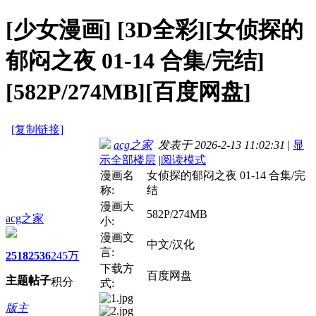
[少女漫画]
[3D全彩][女侦探的
郁闷之夜 01-14 合集/完结]
[582P/274MB][百度网盘]
[复制链接]
acg之家
发表于 2026-2-13 11:02:31
|
显
示全部楼层
|
阅读模式
漫画名
女侦探的郁闷之夜 01-14 合集/完
称:
结
漫画大
582P/274MB
acg之家
小:
漫画文
中文/汉化
言:
2518
2536
245万
下载方
百度网盘
主题
帖子
积分
式:
版主