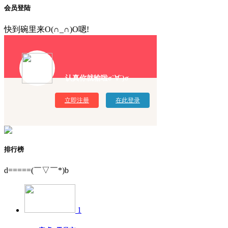
会员登陆
快到碗里来O(∩_∩)O嗯!
认真你就输啦σ`∀´)σ
立即注册
在此登录
排行榜
d=====(￣▽￣*)b
1