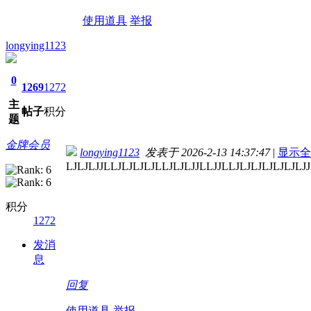
使用道具
举报
longying1123
0
1269
1272
主
帖子
积分
题
金牌会员
longying1123
发表于 2026-2-13 14:37:47
|
显示全
LJLJLJJLLJLJLJLJLLJLJLJJLLJJLLJLJLJLJLJLJLJJ
积分
1272
发消
息
回复
使用道具
举报