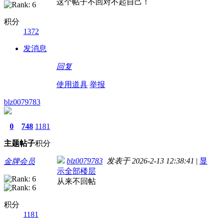
这个帖子不回对不起自己！
积分
1372
发消息
回复
使用道具
举报
blz0079783
0
748
1181
主题
帖子
积分
blz0079783
发表于 2026-2-13 12:38:41
|
显
金牌会员
示全部楼层
从来不回帖
积分
1181