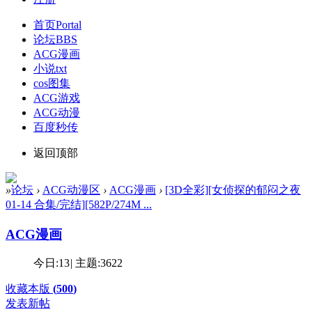
首页
Portal
论坛
BBS
ACG漫画
小说txt
cos图集
ACG游戏
ACG动漫
百度秒传
返回顶部
»
论坛
›
ACG动漫区
›
ACG漫画
›
[3D全彩][女侦探的郁闷之夜
01-14 合集/完结][582P/274M ...
ACG漫画
今日:
13
|
主题:
3622
收藏本版
(
500
)
发表新帖