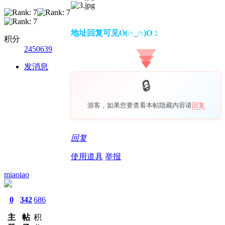
地址回复可见O(∩_∩)O：
积分
2450639
发消息
游客，如果您要查看本帖隐藏内容请
回复
回复
使用道具
举报
miaoiao
0
342
686
主
帖
积