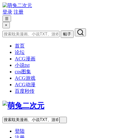
登录
注册
☰
×
帖子
首页
论坛
ACG漫画
小说txt
cos图集
ACG游戏
ACG动漫
百度秒传
登陆
注册