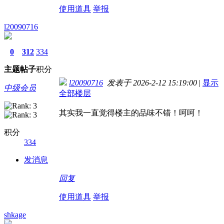
使用道具
举报
l20090716
0
312
334
主题
帖子
积分
l20090716
发表于 2026-2-12 15:19:00
|
显示
中级会员
全部楼层
其实我一直觉得楼主的品味不错！呵呵！
积分
334
发消息
回复
使用道具
举报
shkage