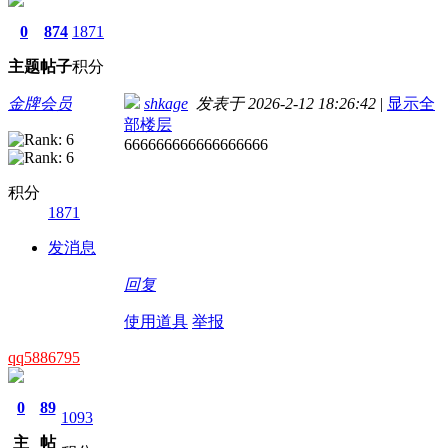
0
874
1871
主题
帖子
积分
金牌会员
shkage
发表于 2026-2-12 18:26:42
|
显示全
部楼层
666666666666666666
积分
1871
发消息
回复
使用道具
举报
qq5886795
0
89
1093
主
帖