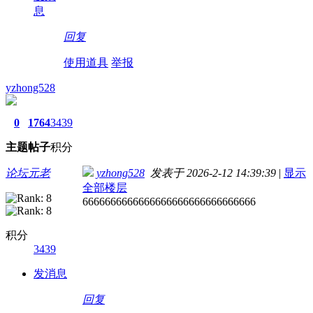
息
回复
使用道具
举报
yzhong528
0
1764
3439
主题
帖子
积分
论坛元老
yzhong528
发表于 2026-2-12 14:39:39
|
显示
全部楼层
6666666666666666666666666666666
积分
3439
发消息
回复