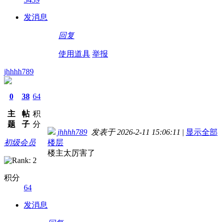
发消息
回复
使用道具
举报
jhhhh789
0
38
64
主
帖
积
题
子
分
jhhhh789
发表于 2026-2-11 15:06:11
|
显示全部
初级会员
楼层
楼主太厉害了
积分
64
发消息