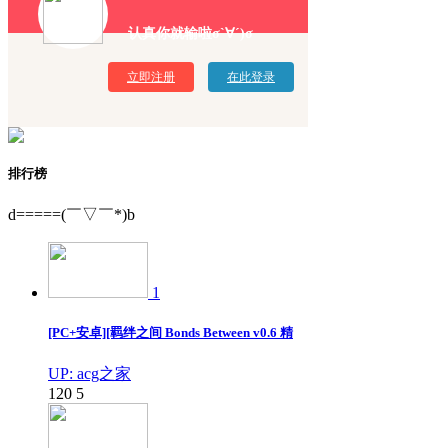
认真你就输啦σ`∀´)σ
立即注册
在此登录
排行榜
d=====(￣▽￣*)b
1
[PC+安卓][羁绊之间 Bonds Between v0.6 精
UP: acg之家
120
5