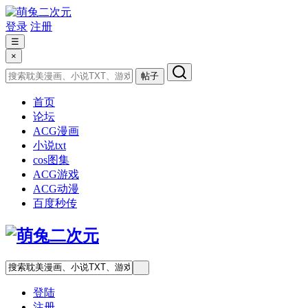
登录
注册
☰
×
帖子
首页
论坛
ACG漫画
小说txt
cos图集
ACG游戏
ACG动漫
百度秒传
登陆
注册