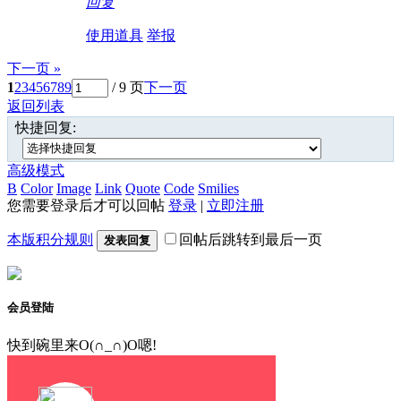
回复
使用道具
举报
下一页 »
1
2
3
4
5
6
7
8
9
/ 9 页
下一页
返回列表
快捷回复:
高级模式
B
Color
Image
Link
Quote
Code
Smilies
您需要登录后才可以回帖
登录
|
立即注册
本版积分规则
回帖后跳转到最后一页
发表回复
会员登陆
快到碗里来O(∩_∩)O嗯!