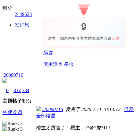
积分
2449528
发消息
游客，如果您要查看本帖隐藏内容请
回复
回复
使用道具
举报
l20090716
0
312
334
主题
帖子
积分
l20090716
发表于 2026-2-11 10:13:12
|
显示
中级会员
全部楼层
楼主太厉害了！楼主，I*老*虎*U！