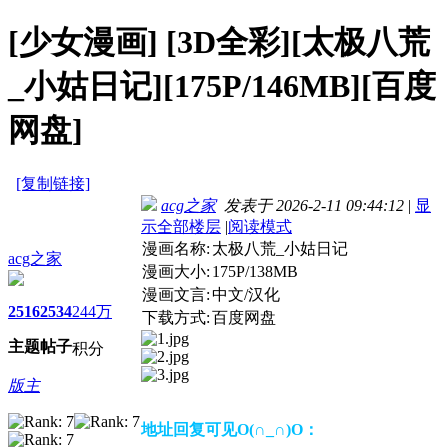
[少女漫画]
[3D全彩][太极八荒
_小姑日记][175P/146MB][百度
网盘]
[复制链接]
acg之家
发表于 2026-2-11 09:44:12
|
显
示全部楼层
|
阅读模式
漫画名称:
太极八荒_小姑日记
acg之家
漫画大小:
175P/138MB
漫画文言:
中文/汉化
2516
2534
244万
下载方式:
百度网盘
主题
帖子
积分
版主
地址回复可见O(∩_∩)O：