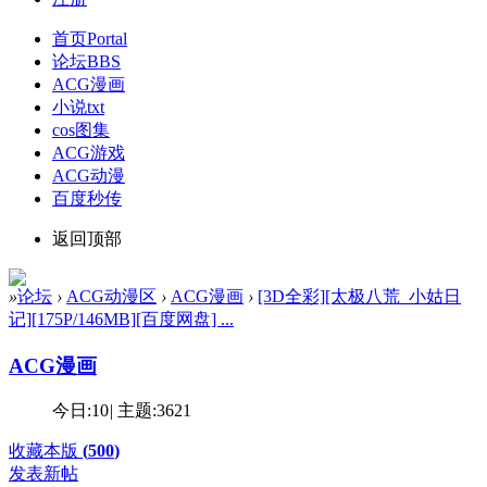
首页
Portal
论坛
BBS
ACG漫画
小说txt
cos图集
ACG游戏
ACG动漫
百度秒传
返回顶部
»
论坛
›
ACG动漫区
›
ACG漫画
›
[3D全彩][太极八荒_小姑日
记][175P/146MB][百度网盘] ...
ACG漫画
今日:
10
|
主题:
3621
收藏本版
(
500
)
发表新帖