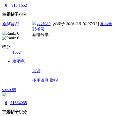
0
815
1652
主题
帖子
积分
qcl1989
发表于 2026-2-5 10:07:31
|
显示全
金牌会员
部楼层
感谢分享
积分
1652
发消息
回复
使用道具
举报
srxsrx85
0
2163
4058
主题
帖子
积分