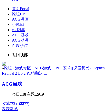
首页
Portal
论坛
BBS
ACG漫画
小说txt
cos图集
ACG游戏
ACG动漫
百度秒传
返回顶部
»
论坛
›
游戏专区
›
ACG游戏
›
[PC+安卓][深度复兴2 Depth’s
Revival 2 Ep.2 P1精翻汉 ...
ACG游戏
今日:
18
|
主题:
2919
收藏本版
(
2277
)
发表新帖