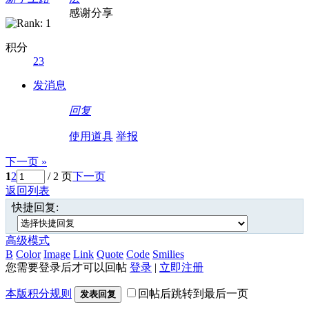
感谢分享
积分
23
发消息
回复
使用道具
举报
下一页 »
1
2
/ 2 页
下一页
返回列表
快捷回复:
高级模式
B
Color
Image
Link
Quote
Code
Smilies
您需要登录后才可以回帖
登录
|
立即注册
本版积分规则
回帖后跳转到最后一页
发表回复