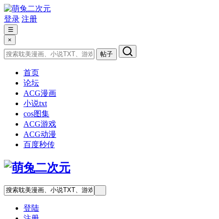
登录
注册
☰
×
帖子
首页
论坛
ACG漫画
小说txt
cos图集
ACG游戏
ACG动漫
百度秒传
登陆
注册