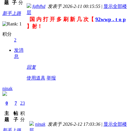
题
子
分
fgfhfhd
发表于 2026-2-11 00:15:55
|
显示全部楼
层
新手上路
国 内 打 开 多 刷 新 几 次【
92wwp . t o p
】射！
积分
2
发消
息
回复
使用道具
举报
ninak
0
7
23
主
帖
积
题
子
分
ninak
发表于 2026-2-12 17:03:36
|
显示全部楼
新手上路
层