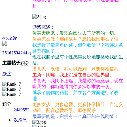
起！
游戏概述：
你某天醒来，发现自己失去了所有的一切。
acg之家
你会怎么做？继续战斗？恐怕我没那么坚强。
我选择了最简单的路，但你敢信吗？我连这条
路都搞砸了。
2516
2534
244万
现在我脑子里有个性感美女说她能拯救我的生
主题
帖子
活。
积分
潜意识：没错，我可以做到，只要你相信我。
版主
主角：闭嘴，我正沉浸在自己的世界里。
潜意识：我闭不上嘴，我是你的潜意识，现在
听我的，你就能得到你梦寐以求的一切。
继承了前作的精髓，并在各个方面进行了改
进：
积分
更多女孩、更多恋爱、更多怀孕情节、自定义
2449552
动画、配音恋爱场景、原创配乐，
最重要的是，它拥有一个真正的主线剧情！
发消息