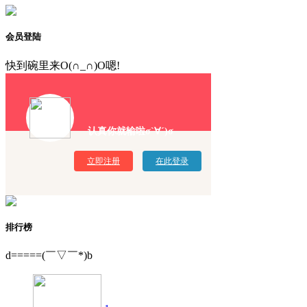
会员登陆
快到碗里来O(∩_∩)O嗯!
认真你就输啦σ`∀´)σ
立即注册
在此登录
排行榜
d=====(￣▽￣*)b