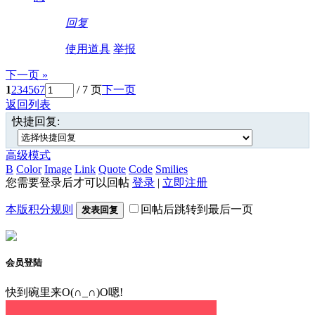
回复
使用道具
举报
下一页 »
1
2
3
4
5
6
7
/ 7 页
下一页
返回列表
快捷回复:
高级模式
B
Color
Image
Link
Quote
Code
Smilies
您需要登录后才可以回帖
登录
|
立即注册
本版积分规则
回帖后跳转到最后一页
发表回复
会员登陆
快到碗里来O(∩_∩)O嗯!