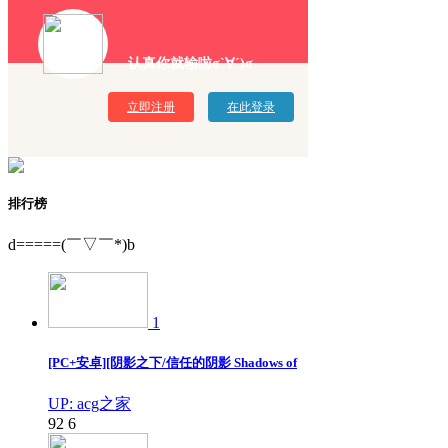
认真你就输啦σ`∀´)σ
立即注册
在此登录
排行榜
d=====(￣▽￣*)b
1
[PC+安卓][阴影之下/信任的阴影 Shadows of
UP: acg之家
92
6