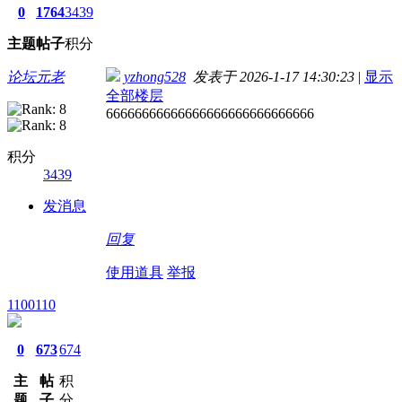
0
1764
3439
主题
帖子
积分
论坛元老
yzhong528
发表于 2026-1-17 14:30:23
|
显示
全部楼层
66666666666666666666666666666
积分
3439
发消息
回复
使用道具
举报
1100110
0
673
674
主
帖
积
题
子
分