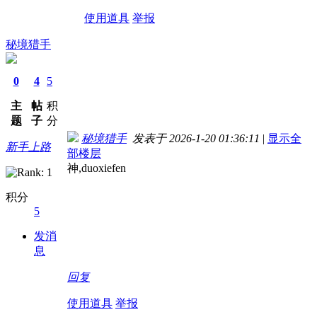
使用道具
举报
秘境猎手
0
4
5
主
帖
积
题
子
分
秘境猎手
发表于 2026-1-20 01:36:11
|
显示全
新手上路
部楼层
神,duoxiefen
积分
5
发消
息
回复
使用道具
举报