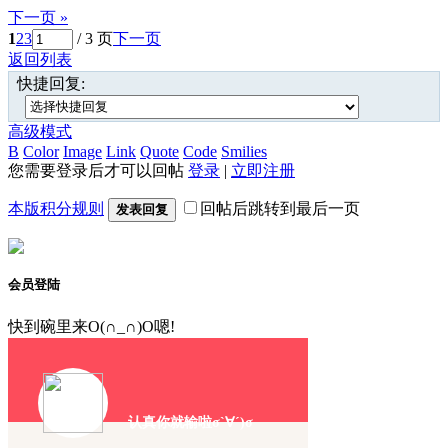
下一页 »
1
2
3
/ 3 页
下一页
返回列表
快捷回复:
高级模式
B
Color
Image
Link
Quote
Code
Smilies
您需要登录后才可以回帖
登录
|
立即注册
本版积分规则
回帖后跳转到最后一页
发表回复
会员登陆
快到碗里来O(∩_∩)O嗯!
认真你就输啦σ`∀´)σ