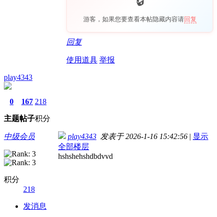
游客，如果您要查看本帖隐藏内容请
回复
回复
使用道具
举报
play4343
0
167
218
主题
帖子
积分
中级会员
play4343
发表于 2026-1-16 15:42:56
|
显示
全部楼层
hshshehshdbdvvd
积分
218
发消息