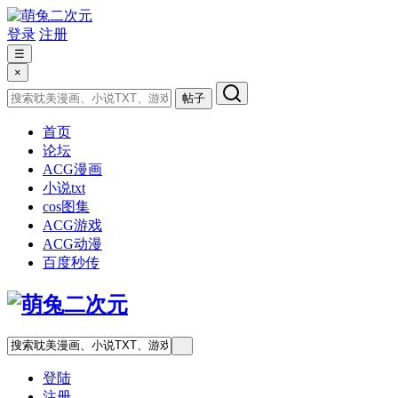
登录
注册
☰
×
帖子
首页
论坛
ACG漫画
小说txt
cos图集
ACG游戏
ACG动漫
百度秒传
登陆
注册