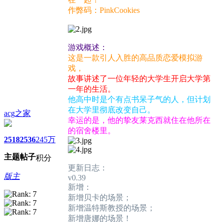
作弊码：PinkCookies
游戏概述：
这是一款引人入胜的高品质恋爱模拟游
戏，
故事讲述了一位年轻的大学生开启大学第
一年的生活。
他高中时是个有点书呆子气的人，但计划
在大学里彻底改变自己。
acg之家
幸运的是，他的挚友莱克西就住在他所在
的宿舍楼里。
2518
2536
245万
主题
帖子
积分
更新日志：
版主
v0.39
新增：
新增贝卡的场景；
新增温特斯教授的场景；
新增唐娜的场景！