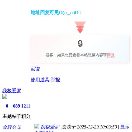
地址回复可见O(∩_∩)O：
游客，如果您要查看本帖隐藏内容请
回复
回复
使用道具
举报
我极爱罗
0
689
1211
主题
帖子
积分
我极爱罗
发表于 2025-12-29 10:03:53
|
显示
金牌会员