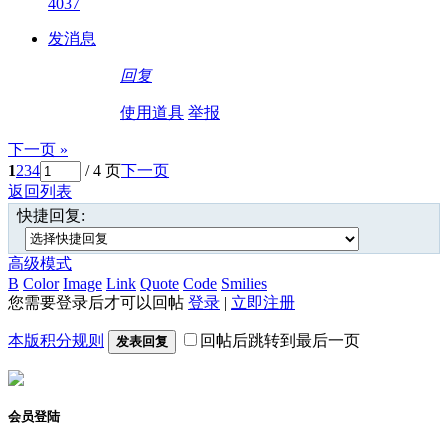
4037
发消息
回复
使用道具
举报
下一页 »
1
2
3
4
/ 4 页
下一页
返回列表
快捷回复:
高级模式
B
Color
Image
Link
Quote
Code
Smilies
您需要登录后才可以回帖
登录
|
立即注册
本版积分规则
回帖后跳转到最后一页
发表回复
会员登陆