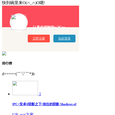
快到碗里来O(∩_∩)O嗯!
认真你就输啦σ`∀´)σ
立即注册
在此登录
排行榜
d=====(￣▽￣*)b
1
[PC+安卓][阴影之下/信任的阴影 Shadows of
UP: acg之家