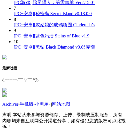
[PC游戏][除灵猎人：第零羔羊 Ver2.15.01
7
[PC+安卓][秘密岛 Secret Island v0.18.0.0
8
[PC+安卓][灰姑娘的玻璃项圈 Cinderella’s
9
[PC+安卓][蓝色污渍 Stains of Blue v1.9
10
[PC+安卓][黑钻 Black Diamond v0.8f 精翻
最新吐槽
d=====(￣▽￣*)b
Archiver
-
手机版
-
小黑屋
-
|
网站地图
声明:本站从未参与资源储存、上传、录制或压制服务，所有
内容均来自互联网公开渠道分享，如有侵犯您的版权可点此投
诉！