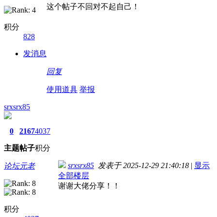
这个帖子不回对不起自己！
积分
828
发消息
回复
使用道具
举报
srxsrx85
0
2167
4037
主题
帖子
积分
srxsrx85
发表于 2025-12-29 21:40:18
|
显示
论坛元老
全部楼层
谢谢大佬分享！！
积分