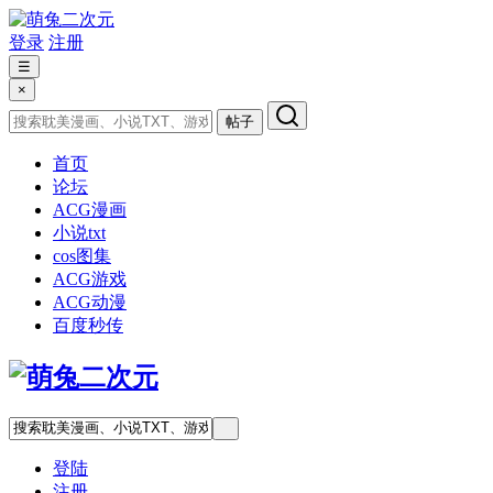
登录
注册
☰
×
帖子
首页
论坛
ACG漫画
小说txt
cos图集
ACG游戏
ACG动漫
百度秒传
登陆
注册