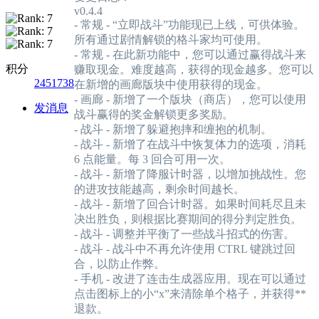
v0.4.4
- 常规 - “立即战斗”功能现已上线，可供体验。
所有通过剧情解锁的格斗家均可使用。
- 常规 - 在此新功能中，您可以通过赢得战斗来
积分
赚取现金。难度越高，获得的现金越多。您可以
2451738
在新增的画廊版块中使用获得的现金。
- 画廊 - 新增了一个版块（商店），您可以使用
发消息
战斗赢得的奖金解锁更多奖励。
- 战斗 - 新增了躲避抱摔和缠抱的机制。
- 战斗 - 新增了在战斗中恢复体力的选项，消耗
6 点能量。每 3 回合可用一次。
- 战斗 - 新增了降服计时器，以增加挑战性。您
的进攻技能越高，剩余时间越长。
- 战斗 - 新增了回合计时器。如果时间耗尽且未
决出胜负，则根据比赛期间的得分判定胜负。
- 战斗 - 调整并平衡了一些战斗招式的伤害。
- 战斗 - 战斗中不再允许使用 CTRL 键跳过回
合，以防止作弊。
- 手机 - 改进了连击生成器应用。现在可以通过
点击图标上的小“x”来清除单个格子，并获得**
退款。