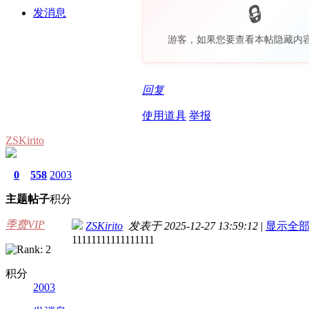
发消息
游客，如果您要查看本帖隐藏内
回复
使用道具
举报
ZSKirito
0
558
2003
主题
帖子
积分
季费VIP
ZSKirito
发表于 2025-12-27 13:59:12
|
显示全
11111111111111111
积分
2003