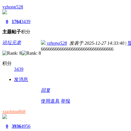
yzhong528
0
1764
3439
主题
帖子
积分
论坛元老
yzhong528
发表于 2025-12-27 14:33:40
|
6666666666666666666666666666666
积分
3439
发消息
回复
使用道具
举报
xiaobing868
0
3936
4956