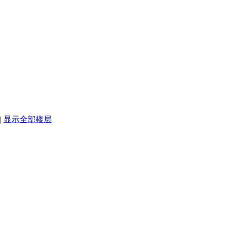
|
显示全部楼层