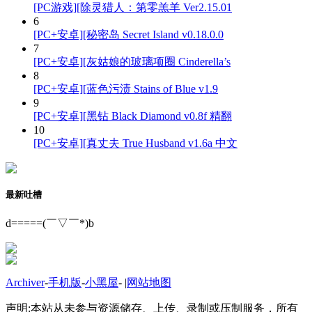
[PC游戏][除灵猎人：第零羔羊 Ver2.15.01
6
[PC+安卓][秘密岛 Secret Island v0.18.0.0
7
[PC+安卓][灰姑娘的玻璃项圈 Cinderella’s
8
[PC+安卓][蓝色污渍 Stains of Blue v1.9
9
[PC+安卓][黑钻 Black Diamond v0.8f 精翻
10
[PC+安卓][真丈夫 True Husband v1.6a 中文
最新吐槽
d=====(￣▽￣*)b
Archiver
-
手机版
-
小黑屋
-
|
网站地图
声明:本站从未参与资源储存、上传、录制或压制服务，所有