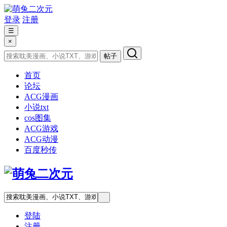
登录
注册
☰
×
帖子
首页
论坛
ACG漫画
小说txt
cos图集
ACG游戏
ACG动漫
百度秒传
登陆
注册