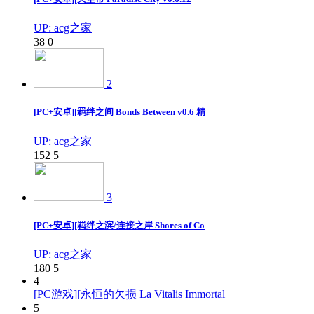
UP: acg之家
38
0
2
[PC+安卓][羁绊之间 Bonds Between v0.6 精
UP: acg之家
152
5
3
[PC+安卓][羁绊之滨/连接之岸 Shores of Co
UP: acg之家
180
5
4
[PC游戏][永恒的欠损 La Vitalis Immortal
5