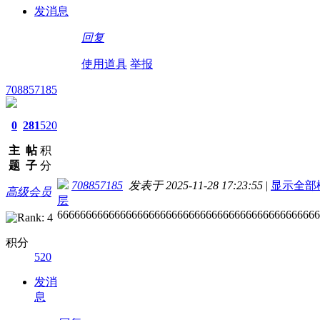
发消息
回复
使用道具
举报
708857185
0
281
520
主
帖
积
题
子
分
708857185
发表于 2025-11-28 17:23:55
|
显示全部
高级会员
层
6666666666666666666666666666666666666666666666
积分
520
发消
息