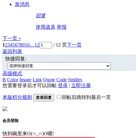
发消息
回复
使用道具
举报
下一页 »
1
2
3
4
5
6
7
8
9
10
... 12
/ 12 页
下一页
返回列表
快捷回复:
高级模式
B
Color
Image
Link
Quote
Code
Smilies
您需要登录后才可以回帖
登录
|
立即注册
本版积分规则
回帖后跳转到最后一页
发表回复
会员登陆
快到碗里来O(∩_∩)O嗯!