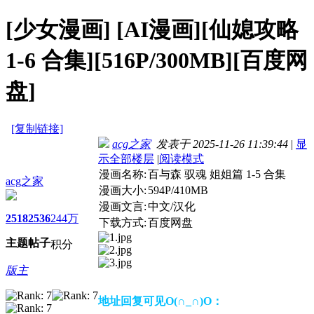
[少女漫画]
[AI漫画][仙媳攻略
1-6 合集][516P/300MB][百度网
盘]
[复制链接]
acg之家
发表于 2025-11-26 11:39:44
|
显
示全部楼层
|
阅读模式
漫画名称:
百与森 驭魂 姐姐篇 1-5 合集
acg之家
漫画大小:
594P/410MB
漫画文言:
中文/汉化
2518
2536
244万
下载方式:
百度网盘
主题
帖子
积分
版主
地址回复可见O(∩_∩)O：