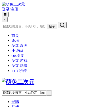
登录
注册
☰
×
帖子
首页
论坛
ACG漫画
小说txt
cos图集
ACG游戏
ACG动漫
百度秒传
登陆
注册