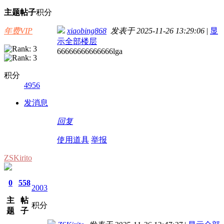
主题
帖子
积分
年费VIP
xiaobing868
发表于 2025-11-26 13:29:06
|
显
示全部楼层
66666666666666lga
积分
4956
发消息
回复
使用道具
举报
ZSKirito
0
558
2003
主
帖
积分
题
子