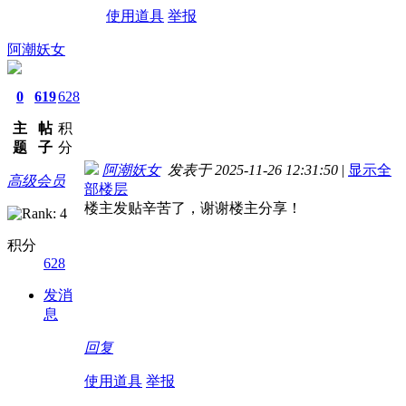
使用道具
举报
阿潮妖女
0
619
628
主
帖
积
题
子
分
阿潮妖女
发表于 2025-11-26 12:31:50
|
显示全
高级会员
部楼层
楼主发贴辛苦了，谢谢楼主分享！
积分
628
发消
息
回复
使用道具
举报