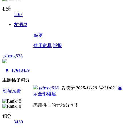
积分
1167
发消息
回复
使用道具
举报
yzhong528
0
1764
3439
主题
帖子
积分
yzhong528
发表于 2025-11-26 14:21:02
|
显
论坛元老
示全部楼层
感谢楼主的无私分享！
积分
3439