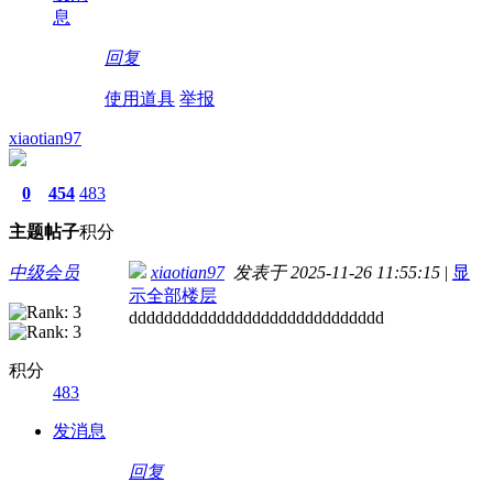
息
回复
使用道具
举报
xiaotian97
0
454
483
主题
帖子
积分
中级会员
xiaotian97
发表于 2025-11-26 11:55:15
|
显
示全部楼层
ddddddddddddddddddddddddddddd
积分
483
发消息
回复