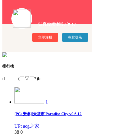
认真你就输啦σ`∀´)σ
立即注册
在此登录
排行榜
d=====(￣▽￣*)b
1
[PC+安卓][天堂市 Paradise City v0.6.12
UP: acg之家
38
0