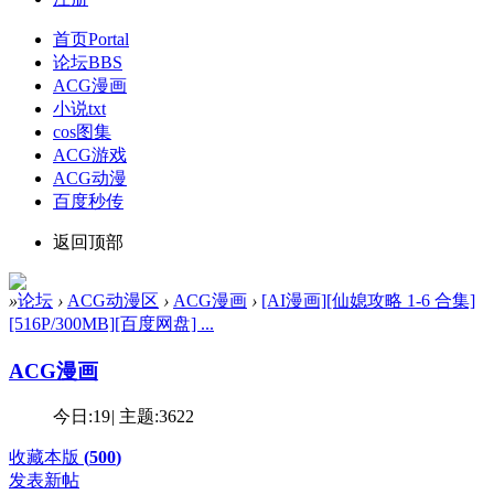
首页
Portal
论坛
BBS
ACG漫画
小说txt
cos图集
ACG游戏
ACG动漫
百度秒传
返回顶部
»
论坛
›
ACG动漫区
›
ACG漫画
›
[AI漫画][仙媳攻略 1-6 合集]
[516P/300MB][百度网盘] ...
ACG漫画
今日:
19
|
主题:
3622
收藏本版
(
500
)
发表新帖