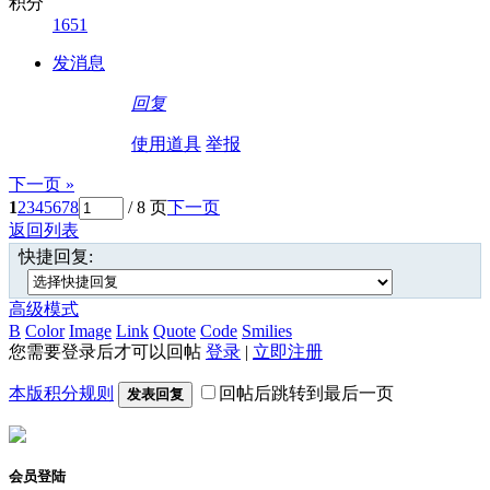
积分
1651
发消息
回复
使用道具
举报
下一页 »
1
2
3
4
5
6
7
8
/ 8 页
下一页
返回列表
快捷回复:
高级模式
B
Color
Image
Link
Quote
Code
Smilies
您需要登录后才可以回帖
登录
|
立即注册
本版积分规则
回帖后跳转到最后一页
发表回复
会员登陆