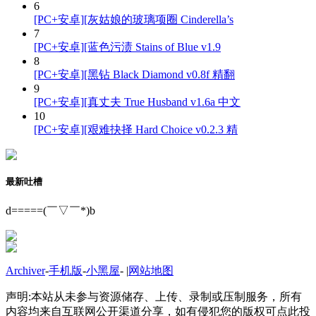
6
[PC+安卓][灰姑娘的玻璃项圈 Cinderella’s
7
[PC+安卓][蓝色污渍 Stains of Blue v1.9
8
[PC+安卓][黑钻 Black Diamond v0.8f 精翻
9
[PC+安卓][真丈夫 True Husband v1.6a 中文
10
[PC+安卓][艰难抉择 Hard Choice v0.2.3 精
最新吐槽
d=====(￣▽￣*)b
Archiver
-
手机版
-
小黑屋
-
|
网站地图
声明:本站从未参与资源储存、上传、录制或压制服务，所有
内容均来自互联网公开渠道分享，如有侵犯您的版权可点此投