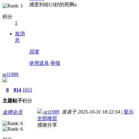
感受到哈UI好的死啊u
积分
1
发消
息
回复
使用道具
举报
qcl1989
0
814
1651
主题
帖子
积分
qcl1989
发表于 2025-10-31 18:22:54
|
显示
金牌会员
全部楼层
感谢分享