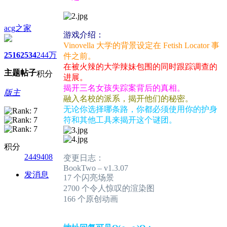
acg之家
游戏介绍：
Vinovella 大学的背景设定在 Fetish Locator 事
2516
2534
244万
件之前。
在被火辣的大学辣妹包围的同时跟踪调查的
主题
帖子
积分
进展。
揭开三名女孩失踪案背后的真相。
版主
融入名校的派系，揭开他们的秘密。
无论你选择哪条路，你都必须使用你的护身
符和其他工具来揭开这个谜团。
积分
2449408
变更日志：
BookTwo – v1.3.07
发消息
17 个闪亮场景
2700 个令人惊叹的渲染图
166 个原创动画