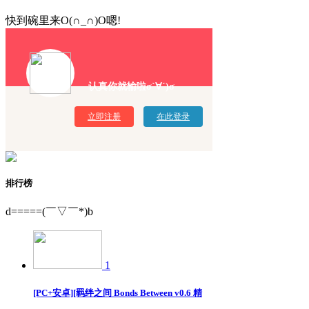
快到碗里来O(∩_∩)O嗯!
认真你就输啦σ`∀´)σ
立即注册
在此登录
排行榜
d=====(￣▽￣*)b
1
[PC+安卓][羁绊之间 Bonds Between v0.6 精