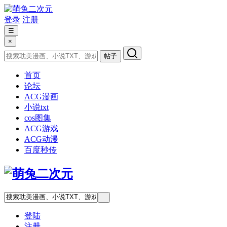
登录
注册
☰
×
帖子
首页
论坛
ACG漫画
小说txt
cos图集
ACG游戏
ACG动漫
百度秒传
登陆
注册