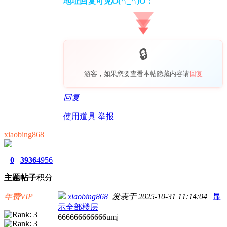
地址回复可见O(∩_∩)O：
游客，如果您要查看本帖隐藏内容请
回复
回复
使用道具
举报
xiaobing868
0
3936
4956
主题
帖子
积分
年费VIP
xiaobing868
发表于 2025-10-31 11:14:04
|
显
示全部楼层
666666666666umj