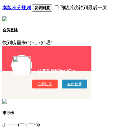
本版积分规则
回帖后跳转到最后一页
发表回复
会员登陆
快到碗里来O(∩_∩)O嗯!
认真你就输啦σ`∀´)σ
立即注册
在此登录
排行榜
d=====(￣▽￣*)b