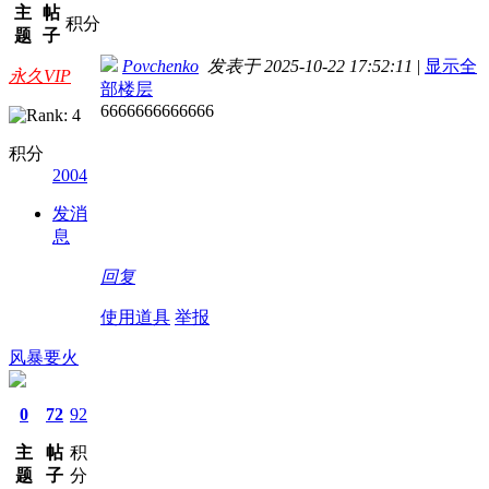
主
帖
积分
题
子
Povchenko
发表于 2025-10-22 17:52:11
|
显示全
永久VIP
部楼层
6666666666666
积分
2004
发消
息
回复
使用道具
举报
风暴要火
0
72
92
主
帖
积
题
子
分