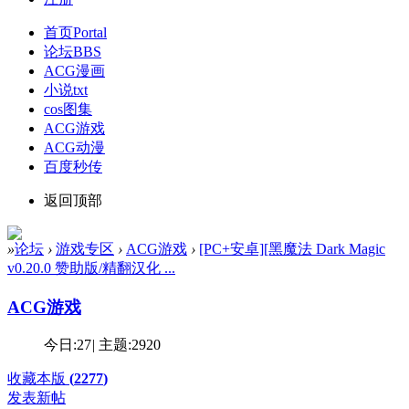
首页
Portal
论坛
BBS
ACG漫画
小说txt
cos图集
ACG游戏
ACG动漫
百度秒传
返回顶部
»
论坛
›
游戏专区
›
ACG游戏
›
[PC+安卓][黑魔法 Dark Magic
v0.20.0 赞助版/精翻汉化 ...
ACG游戏
今日:
27
|
主题:
2920
收藏本版
(
2277
)
发表新帖