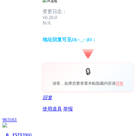
变更日志：
v0.20.0
N/A
地址回复可见O(∩_∩)O：
游客，如果您要查看本帖隐藏内容请
回复
回复
使用道具
举报
963161
0
1523
3960