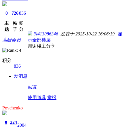
0
726
836
主
帖
积
题
子
分
lfz413086346
发表于 2025-10-22 16:06:19
|
显
高级会员
示全部楼层
谢谢楼主分享
积分
836
发消息
回复
使用道具
举报
Povchenko
0
224
2004