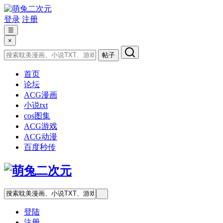
登录
注册
☰
×
帖子
首页
论坛
ACG漫画
小说txt
cos图集
ACG游戏
ACG动漫
百度秒传
登陆
注册