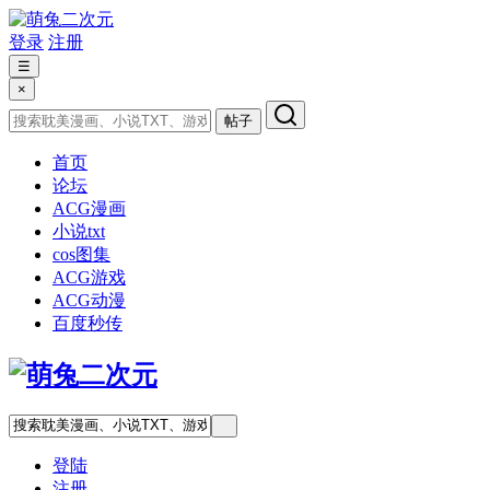
登录
注册
☰
×
帖子
首页
论坛
ACG漫画
小说txt
cos图集
ACG游戏
ACG动漫
百度秒传
登陆
注册