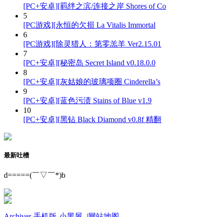
[PC+安卓][羁绊之滨/连接之岸 Shores of Co
5
[PC游戏][永恒的欠损 La Vitalis Immortal
6
[PC游戏][除灵猎人：第零羔羊 Ver2.15.01
7
[PC+安卓][秘密岛 Secret Island v0.18.0.0
8
[PC+安卓][灰姑娘的玻璃项圈 Cinderella’s
9
[PC+安卓][蓝色污渍 Stains of Blue v1.9
10
[PC+安卓][黑钻 Black Diamond v0.8f 精翻
最新吐槽
d=====(￣▽￣*)b
Archiver
-
手机版
-
小黑屋
-
|
网站地图