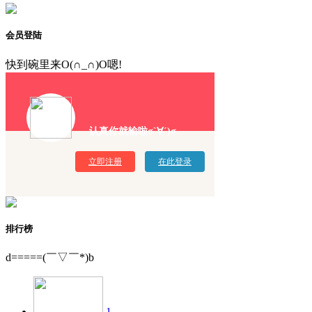
会员登陆
快到碗里来O(∩_∩)O嗯!
认真你就输啦σ`∀´)σ
立即注册
在此登录
排行榜
d=====(￣▽￣*)b
1