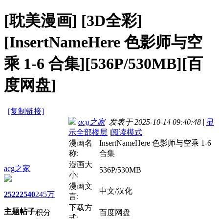
[耽美漫画]
[3D全彩]
[InsertNameHere 色影师与空
乘 1-6 合集][536P/530MB][百
度网盘]
[复制链接]
acg之家
发表于 2025-10-14 09:40:48
|
显
示全部楼层
|
阅读模式
漫画名
InsertNameHere 色影师与空乘 1-6
称:
合集
漫画大
acg之家
536P/530MB
小:
漫画文
中文/汉化
2522
2540
245万
言:
下载方
主题
帖子
积分
百度网盘
式: