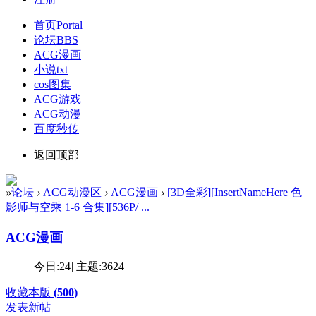
首页
Portal
论坛
BBS
ACG漫画
小说txt
cos图集
ACG游戏
ACG动漫
百度秒传
返回顶部
»
论坛
›
ACG动漫区
›
ACG漫画
›
[3D全彩][InsertNameHere 色
影师与空乘 1-6 合集][536P/ ...
ACG漫画
今日:
24
|
主题:
3624
收藏本版
(
500
)
发表新帖