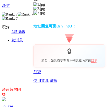
版主
地址回复可见O(∩_∩)O：
积分
2451848
发消息
游客，如果您要查看本帖隐藏内容请
回复
回复
使用道具
举报
爱茜茜的阿
柴
0
239