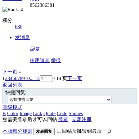
8562386381
积分
686
发消息
回复
使用道具
举报
下一页 »
1
2
3
4
5
6
7
8
9
10
... 14
/ 14 页
下一页
返回列表
快捷回复:
高级模式
B
Color
Image
Link
Quote
Code
Smilies
您需要登录后才可以回帖
登录
|
立即注册
本版积分规则
回帖后跳转到最后一页
发表回复