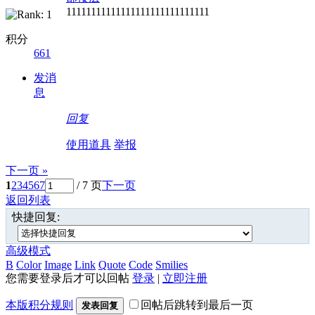
11111111111111111111111111111
积分
661
发消
息
回复
使用道具
举报
下一页 »
1
2
3
4
5
6
7
/ 7 页
下一页
返回列表
快捷回复:
高级模式
B
Color
Image
Link
Quote
Code
Smilies
您需要登录后才可以回帖
登录
|
立即注册
本版积分规则
回帖后跳转到最后一页
发表回复