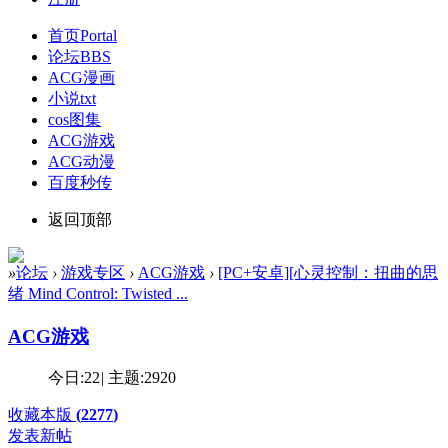
首页
Portal
论坛
BBS
ACG漫画
小说txt
cos图集
ACG游戏
ACG动漫
百度秒传
返回顶部
»
论坛
›
游戏专区
›
ACG游戏
›
[PC+安卓][心灵控制：扭曲的思
绪 Mind Control: Twisted ...
ACG游戏
今日:
22
|
主题:
2920
收藏本版
(
2277
)
发表新帖