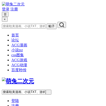
登录
注册
☰
×
帖子
首页
论坛
ACG漫画
小说txt
cos图集
ACG游戏
ACG动漫
百度秒传
登陆
注册