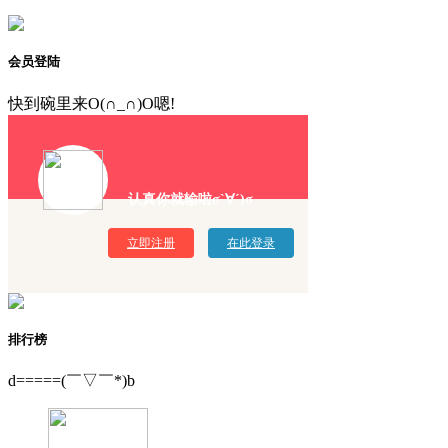
会员登陆
快到碗里来O(∩_∩)O嗯!
认真你就输啦σ`∀´)σ
立即注册
在此登录
排行榜
d=====(￣▽￣*)b