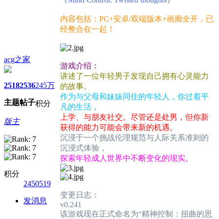
内容包括：PC+安卓/双端版本+画廊全开，已
经整合在一起！
acg之家
游戏介绍：
讲述了一位年轻男子发现自己拥有心灵能力
2518
2536
245万
的故事。
作为与父母和妹妹同住的年轻人，你过着平
主题
帖子
积分
凡的生活，
上学、与朋友社交。尽管还是处男，但你新
版主
获得的能力可能会带来新的机遇。
沉浸于一个挑战伦理规范与人际关系准则的
沉浸式体验，
探索年轻成人世界中不断变化的现实。
积分
2450519
变更日志：
发消息
v0.241
该游戏现在正式命名为“精神控制：扭曲的思