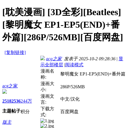
[耽美漫画]
[3D全彩][Beatlees]
[黎明魔女 EP1-EP5(END)+番
外篇][286P/526MB][百度网盘]
[复制链接]
acg之家
发表于 2025-10-2 09:28:36
|
显
示全部楼层
|
阅读模式
漫画名
黎明魔女 EP1-EP5(END)+番外篇
称:
漫画大
acg之家
286P/526MB
小:
漫画文
中文/汉化
2518
2536
244万
言:
下载方
主题
帖子
积分
百度网盘
式:
版主