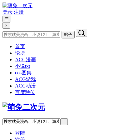
登录
注册
☰
×
帖子
首页
论坛
ACG漫画
小说txt
cos图集
ACG游戏
ACG动漫
百度秒传
登陆
注册