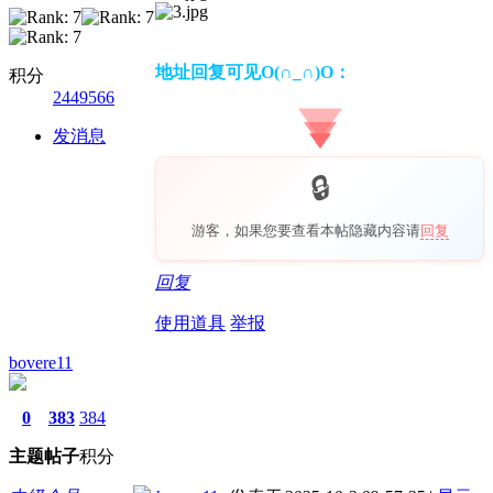
地址回复可见O(∩_∩)O：
积分
2449566
发消息
游客，如果您要查看本帖隐藏内容请
回复
回复
使用道具
举报
bovere11
0
383
384
主题
帖子
积分