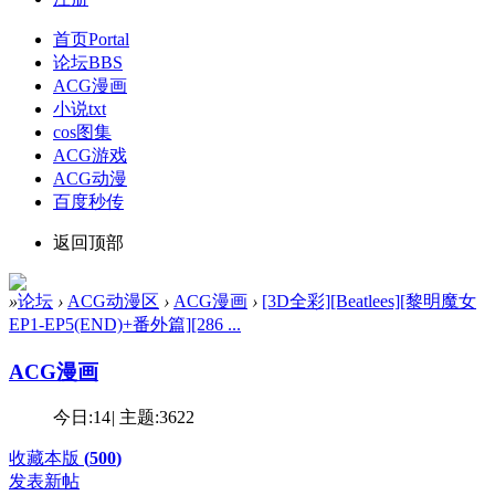
首页
Portal
论坛
BBS
ACG漫画
小说txt
cos图集
ACG游戏
ACG动漫
百度秒传
返回顶部
»
论坛
›
ACG动漫区
›
ACG漫画
›
[3D全彩][Beatlees][黎明魔女
EP1-EP5(END)+番外篇][286 ...
ACG漫画
今日:
14
|
主题:
3622
收藏本版
(
500
)
发表新帖