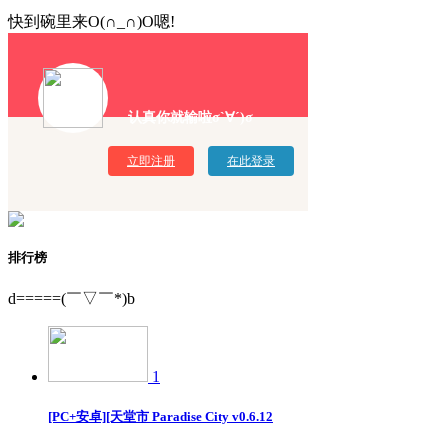
快到碗里来O(∩_∩)O嗯!
认真你就输啦σ`∀´)σ
立即注册
在此登录
排行榜
d=====(￣▽￣*)b
1
[PC+安卓][天堂市 Paradise City v0.6.12