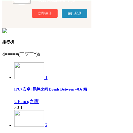
认真你就输啦σ`∀´)σ
立即注册
在此登录
排行榜
d=====(￣▽￣*)b
1
[PC+安卓][羁绊之间 Bonds Between v0.6 精
UP: acg之家
30
1
2