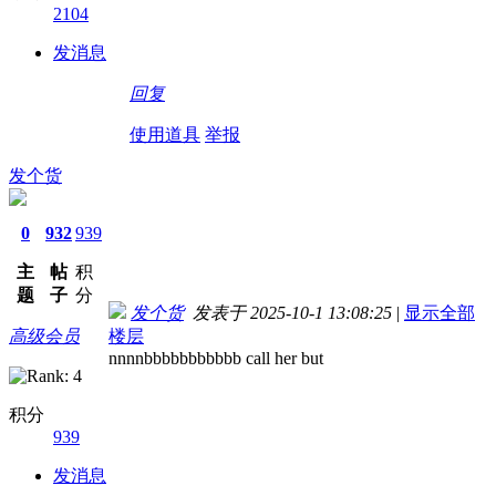
2104
发消息
回复
使用道具
举报
发个货
0
932
939
主
帖
积
题
子
分
发个货
发表于 2025-10-1 13:08:25
|
显示全部
高级会员
楼层
nnnnbbbbbbbbbbb call her but
积分
939
发消息