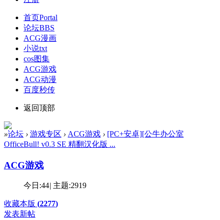
首页
Portal
论坛
BBS
ACG漫画
小说txt
cos图集
ACG游戏
ACG动漫
百度秒传
返回顶部
»
论坛
›
游戏专区
›
ACG游戏
›
[PC+安卓][公牛办公室
OfficeBull! v0.3 SE 精翻汉化版 ...
ACG游戏
今日:
44
|
主题:
2919
收藏本版
(
2277
)
发表新帖