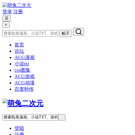
登录
注册
☰
×
帖子
首页
论坛
ACG漫画
小说txt
cos图集
ACG游戏
ACG动漫
百度秒传
登陆
注册