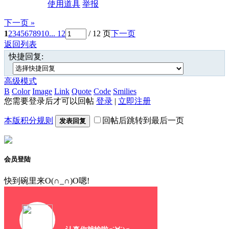
使用道具
举报
下一页 »
1
2
3
4
5
6
7
8
9
10
... 12
/ 12 页
下一页
返回列表
快捷回复:
高级模式
B
Color
Image
Link
Quote
Code
Smilies
您需要登录后才可以回帖
登录
|
立即注册
本版积分规则
回帖后跳转到最后一页
发表回复
会员登陆
快到碗里来O(∩_∩)O嗯!