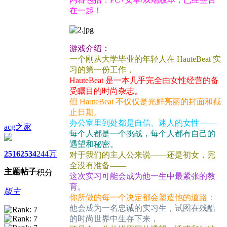
在一起！
游戏介绍：
一个刚从大学毕业的年轻人在 HauteBeat 实
习的第一份工作，
HauteBeat 是一本几乎完全由女性经营的备
受瞩目的时尚杂志。
但 HauteBeat 不仅仅是光鲜亮丽的封面和截
止日期。
办公室里到处都是自信、迷人的女性——
acg之家
每个人都是一个挑战，每个人都有自己的
遇望和秘密。
2516
2534
244万
对于我们的主人公来说——还是初女，完
全没有准备——
主题
帖子
积分
这次实习可能会成为他一生中最紧张的教
育。
版主
你所做的每一个决定都会塑造他的道路：
他会成为一名忠诚的实习生，试图在残酷
的时尚世界中生存下来，