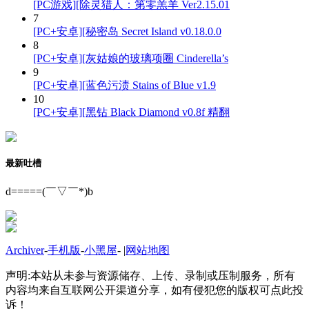
[PC游戏][除灵猎人：第零羔羊 Ver2.15.01
7
[PC+安卓][秘密岛 Secret Island v0.18.0.0
8
[PC+安卓][灰姑娘的玻璃项圈 Cinderella’s
9
[PC+安卓][蓝色污渍 Stains of Blue v1.9
10
[PC+安卓][黑钻 Black Diamond v0.8f 精翻
最新吐槽
d=====(￣▽￣*)b
Archiver
-
手机版
-
小黑屋
-
|
网站地图
声明:本站从未参与资源储存、上传、录制或压制服务，所有
内容均来自互联网公开渠道分享，如有侵犯您的版权可点此投
诉！