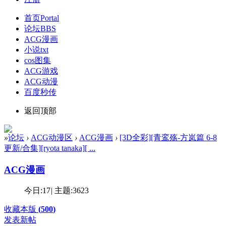
首页
Portal
论坛
BBS
ACG漫画
小说txt
cos图集
ACG游戏
ACG动漫
百度秒传
返回顶部
»
论坛
›
ACG动漫区
›
ACG漫画
›
[3D全彩][青鸾殇-方岚篇 6-8
更新/合集][ryota tanaka][ ...
ACG漫画
今日:
17
|
主题:
3623
收藏本版
(
500
)
发表新帖