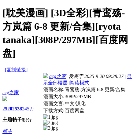
[耽美漫画]
[3D全彩][青鸾殇-
方岚篇 6-8 更新/合集][ryota
tanaka][308P/297MB][百度网
盘]
[复制链接]
acg之家
发表于 2025-9-20 09:28:27
|
显
示全部楼层
|
阅读模式
漫画名称:
青鸾殇-方岚篇 6-8 更新/合集
acg之家
漫画大小:
308P/297MB
漫画文言:
中文/汉化
2520
2538
245万
下载方式:
百度网盘
主题
帖子
积分
版主