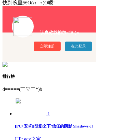
快到碗里来O(∩_∩)O嗯!
认真你就输啦σ`∀´)σ
立即注册
在此登录
排行榜
d=====(￣▽￣*)b
1
[PC+安卓][阴影之下/信任的阴影 Shadows of
UP: acg之家