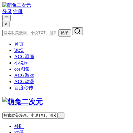
登录
注册
☰
×
帖子
首页
论坛
ACG漫画
小说txt
cos图集
ACG游戏
ACG动漫
百度秒传
登陆
注册