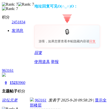
地址回复可见O(∩_∩)O：
积分
2451834
发消息
游客，如果您要查看本帖隐藏内容请
回复
回复
使用道具
举报
963161
0
1523
3960
主题
帖子
积分
论坛元老
963161
发表于 2025-9-20 09:58:29
|
显示全
部楼层