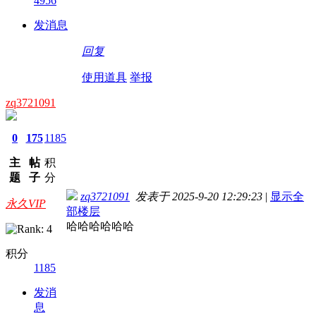
4956
发消息
回复
使用道具
举报
zq3721091
0
175
1185
主
帖
积
题
子
分
zq3721091
发表于 2025-9-20 12:29:23
|
显示全
永久VIP
部楼层
哈哈哈哈哈哈
积分
1185
发消
息