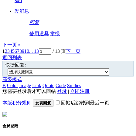
846
发消息
回复
使用道具
举报
下一页 »
1
2
3
4
5
6
7
8
9
10
... 13
/ 13 页
下一页
返回列表
快捷回复:
高级模式
B
Color
Image
Link
Quote
Code
Smilies
您需要登录后才可以回帖
登录
|
立即注册
本版积分规则
回帖后跳转到最后一页
发表回复
会员登陆