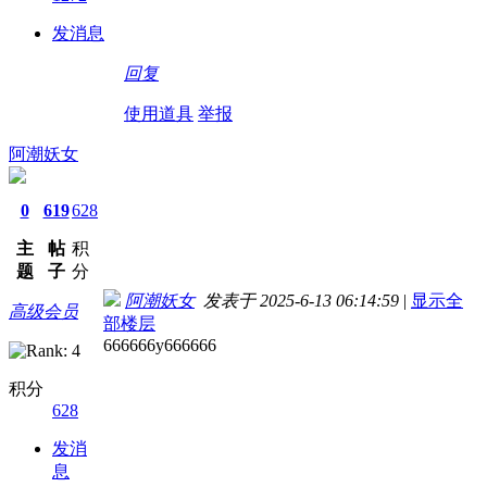
发消息
回复
使用道具
举报
阿潮妖女
0
619
628
主
帖
积
题
子
分
阿潮妖女
发表于 2025-6-13 06:14:59
|
显示全
高级会员
部楼层
666666y666666
积分
628
发消
息