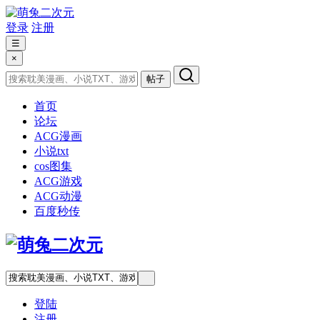
登录
注册
☰
×
帖子
首页
论坛
ACG漫画
小说txt
cos图集
ACG游戏
ACG动漫
百度秒传
登陆
注册