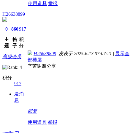
使用道具
举报
H26638899
0
860
917
主
帖
积
题
子
分
H26638899
发表于 2025-6-13 07:07:21
|
显示全
高级会员
部楼层
辛苦谢谢分享
积分
917
发消
息
回复
使用道具
举报
noriko77