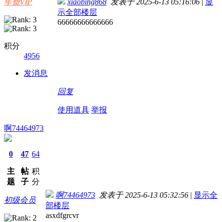
年费VIP
xiaobing868
发表于 2025-6-13 05:16:06
|
显
示全部楼层
66666666666666
积分
4956
发消息
回复
使用道具
举报
啊74464973
0
47
64
主
帖
积
题
子
分
啊74464973
发表于 2025-6-13 05:32:56
|
显示全
初级会员
部楼层
asxdfgrcvr