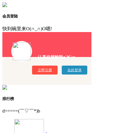
会员登陆
快到碗里来O(∩_∩)O嗯!
认真你就输啦σ`∀´)σ
立即注册
在此登录
排行榜
d=====(￣▽￣*)b