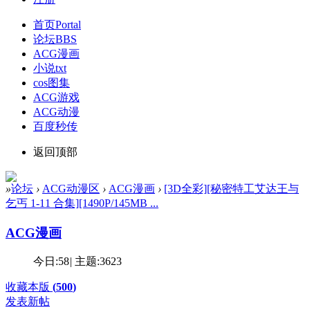
首页
Portal
论坛
BBS
ACG漫画
小说txt
cos图集
ACG游戏
ACG动漫
百度秒传
返回顶部
»
论坛
›
ACG动漫区
›
ACG漫画
›
[3D全彩][秘密特工艾达王与
乞丐 1-11 合集][1490P/145MB ...
ACG漫画
今日:
58
|
主题:
3623
收藏本版
(
500
)
发表新帖