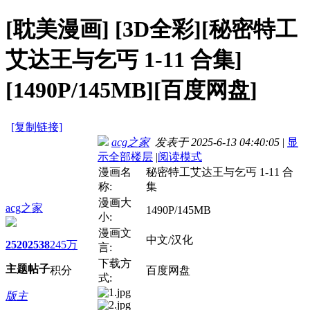
[耽美漫画]
[3D全彩][秘密特工
艾达王与乞丐 1-11 合集]
[1490P/145MB][百度网盘]
[复制链接]
acg之家
发表于 2025-6-13 04:40:05
|
显
示全部楼层
|
阅读模式
漫画名
秘密特工艾达王与乞丐 1-11 合
称:
集
漫画大
acg之家
1490P/145MB
小:
漫画文
中文/汉化
2520
2538
245万
言:
下载方
主题
帖子
积分
百度网盘
式:
版主