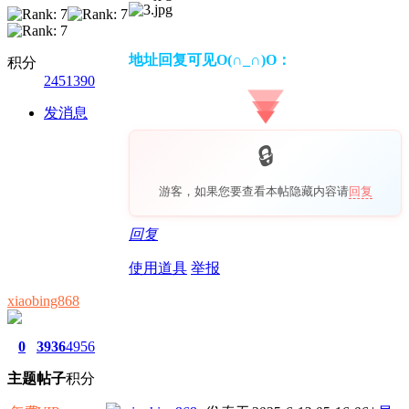
地址回复可见O(∩_∩)O：
积分
2451390
发消息
游客，如果您要查看本帖隐藏内容请
回复
回复
使用道具
举报
xiaobing868
0
3936
4956
主题
帖子
积分