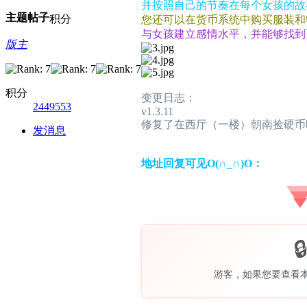
并按照自己的节奏在每个女孩的故
主题
帖子
积分
您还可以在货币系统中购买服装和
与女孩建立感情水平，并能够找到
版主
积分
变更日志：
2449553
v1.3.11
修复了在西厅（一楼）朝南捡硬币时
发消息
地址回复可见O(∩_∩)O：
游客，如果您要查看