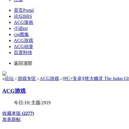
首页
Portal
论坛
BBS
ACG漫画
小说txt
cos图集
ACG游戏
ACG动漫
百度秒传
返回顶部
»
论坛
›
游戏专区
›
ACG游戏
›
[PC+安卓][犹大幽灵 The Judas Ghost 
ACG游戏
今日:
19
|
主题:
2919
收藏本版
(
2277
)
发表新帖