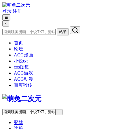
登录
注册
☰
×
帖子
首页
论坛
ACG漫画
小说txt
cos图集
ACG游戏
ACG动漫
百度秒传
登陆
注册