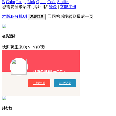
B
Color
Image
Link
Quote
Code
Smilies
您需要登录后才可以回帖
登录
|
立即注册
本版积分规则
回帖后跳转到最后一页
发表回复
会员登陆
快到碗里来O(∩_∩)O嗯!
认真你就输啦σ`∀´)σ
立即注册
在此登录
排行榜