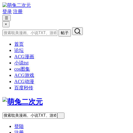
登录
注册
☰
×
帖子
首页
论坛
ACG漫画
小说txt
cos图集
ACG游戏
ACG动漫
百度秒传
登陆
注册