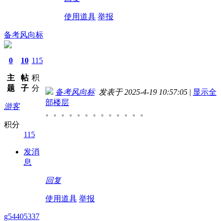
使用道具
举报
备考风向标
0
10
115
主
帖
积
题
子
分
备考风向标
发表于 2025-4-19 10:57:05
|
显示全
部楼层
游客
。。。。。。。。。。。。。
积分
115
发消
息
回复
使用道具
举报
g54405337