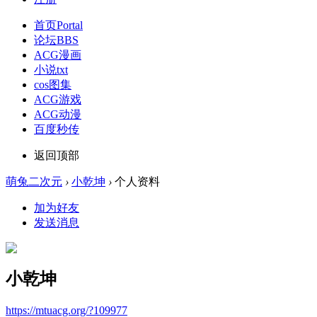
首页
Portal
论坛
BBS
ACG漫画
小说txt
cos图集
ACG游戏
ACG动漫
百度秒传
返回顶部
萌兔二次元
›
小乾坤
›
个人资料
加为好友
发送消息
小乾坤
https://mtuacg.org/?109977