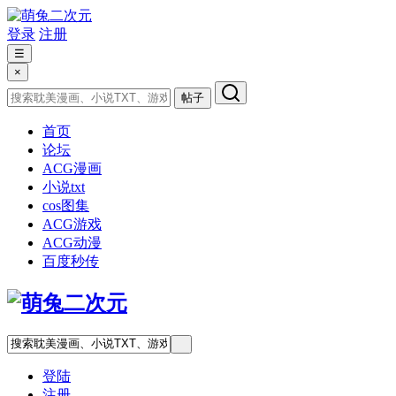
登录
注册
☰
×
帖子
首页
论坛
ACG漫画
小说txt
cos图集
ACG游戏
ACG动漫
百度秒传
登陆
注册