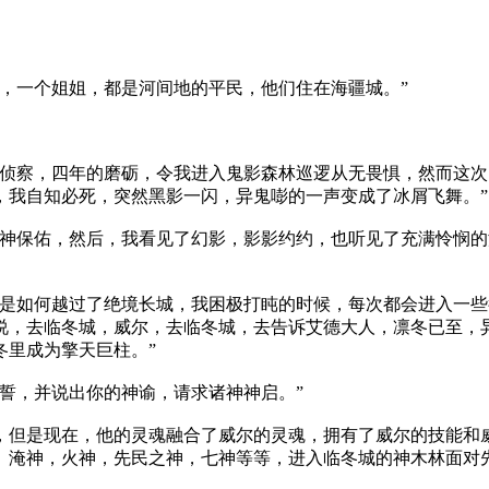
，一个姐姐，都是河间地的平民，他们住在海疆城。”
侦察，四年的磨砺，令我进入鬼影森林巡逻从无畏惧，然而这次
，我自知必死，突然黑影一闪，异鬼嘭的一声变成了冰屑飞舞。”
神保佑，然后，我看见了幻影，影影约约，也听见了充满怜悯的
是如何越过了绝境长城，我困极打盹的时候，每次都会进入一些
说，去临冬城，威尔，去临冬城，去告诉艾德大人，凛冬已至，
冬里成为擎天巨柱。”
誓，并说出你的神谕，请求诸神神启。”
但是现在，他的灵魂融合了威尔的灵魂，拥有了威尔的技能和
。淹神，火神，先民之神，七神等等，进入临冬城的神木林面对