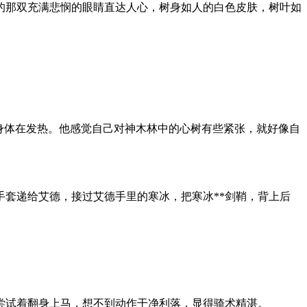
的那双充满悲悯的眼睛直达人心，树身如人的白色皮肤，树叶如
身体在发热。他感觉自己对神木林中的心树有些紧张，就好像自
套递给艾德，接过艾德手里的寒冰，把寒冰**剑鞘，背上后
尝试着翻身上马，想不到动作干净利落，显得骑术精湛。