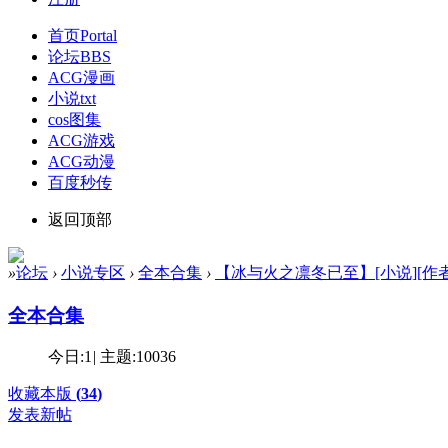
首页
Portal
论坛
BBS
ACG漫画
小说txt
cos图集
ACG游戏
ACG动漫
百度秒传
返回顶部
»
论坛
›
小说专区
›
全本合集
›
【冰与火之凛冬已至】[小说][作者：窄
全本合集
今日:
1
|
主题:
10036
收藏本版
(
34
)
发表新帖