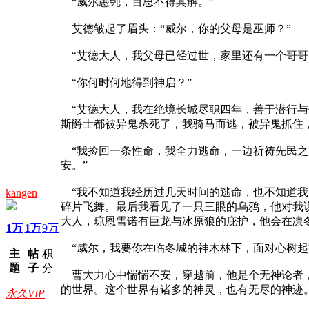
“威尔愚钝，百思不得其解。”
艾德皱起了眉头：“威尔，你的父母是巫师？”
“艾德大人，我父母已经过世，家里还有一个哥哥
“你何时何地得到神启？”
“艾德大人，我在绝境长城尽职四年，善于潜行与
斯爵士都被异鬼杀死了，我骑马而逃，被异鬼抓住
“我捡回一条性命，我全力逃命，一边祈祷先民之
安。”
“我不知道我经历过几天时间的逃命，也不知道我
kangen
碎片飞舞。最后我看见了一只三眼的乌鸦，他对我
大人，琼恩雪诺有巨龙与冰原狼的庇护，他会在凛
1万
1万
9万
“威尔，我要你在临冬城的神木林下，面对心树起
主
帖
积
题
子
分
曹大力心中惴惴不安，穿越前，他是个无神论者，
的世界。这个世界有诸多的神灵，也有无尽的神迹
永久VIP