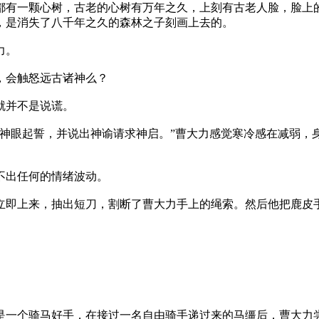
有一颗心树，古老的心树有万年之久，上刻有古老人脸，脸上
，是消失了八千年之久的森林之子刻画上去的。
力。
，会触怒远古诸神么？
就并不是说谎。
神眼起誓，并说出神谕请求神启。”曹大力感觉寒冷感在减弱，
不出任何的情绪波动。
即上来，抽出短刀，割断了曹大力手上的绳索。然后他把鹿皮手
一个骑马好手，在接过一名自由骑手递过来的马缰后，曹大力