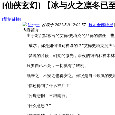
[仙侠玄幻]
【冰与火之凛冬已至】
[复制链接]
kangen
发表于 2021-5-9 12:02:57
|
显示全部楼层
|
内容简介：
出于对沉默寡言的艾德·史塔克的品德的信任，曹
“威尔，你是如何得到神谕的？”艾德史塔克沉声
“梦境的片段，幻觉的微光，暗夜的细语和神木林
只要自己不死，一切就有了转机。
既来之，不安之也得安之。何况是自己钦佩的史塔
“你还得到了什么神启？”
“公鹿悲悯，三狼南行。”
“什么意思？”