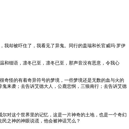
，我却被吓住了，我看见了异鬼。同行的盖瑞和长官威玛·罗伊
温和细语，凛冬已至，凛冬已至，那声音没有恶意，令我心
很奇怪的有着奇异符号的梦境，一些梦境还是无数的血与火的
异鬼来袭；去告诉艾德大人，公鹿悲悯，三狼南行；去告诉艾德
威尔对这个世界里的记忆，这是一片神奇的土地，也是一个奇幻
先民之神的神眼说谎，他会被神诅咒么？