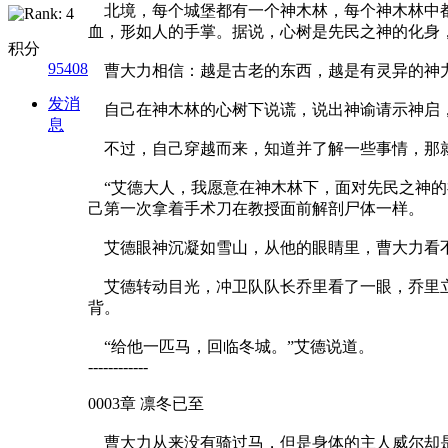
北境，每个城堡都有一个神木林，每个神木林中都
血，形如人的手掌。据说，心树是先民之神的化身
积分
95408
曹大力相信：越是古老的东西，越是有灵异的神
发消
自己在神木林的心树下说谎，说出神谕请示神启
息
不过，自己穿越而来，知道并了解一些事情，那
“艾德大人，我愿意在神木林下，面对先民之神的
己第一次拿着手术刀在教授面前解剖尸体一样。
艾德眼神沉凝如雪山，从他的眼睛里，曹大力看
艾德转动目光，冲卫队队长乔里看了一眼，乔里立
背。
“给他一匹马，回临冬城。”艾德说道。
------------
0003章 凛冬已至
曹大力从来没有骑过马，但是身体的主人威尔却是