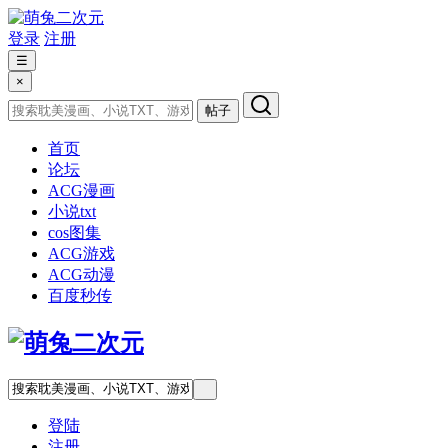
登录
注册
☰
×
帖子
首页
论坛
ACG漫画
小说txt
cos图集
ACG游戏
ACG动漫
百度秒传
登陆
注册