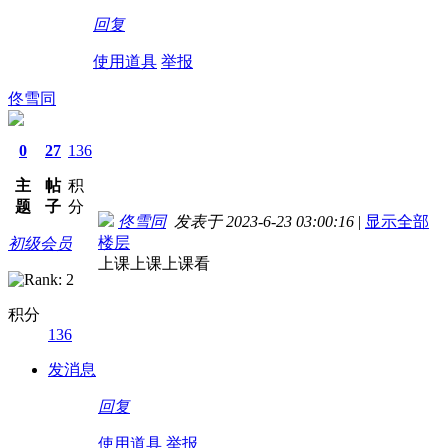
回复
使用道具
举报
佟雪同
0
27
136
主
帖
积
题
子
分
佟雪同
发表于 2023-6-23 03:00:16
|
显示全部
楼层
初级会员
上课上课上课看
积分
136
发消息
回复
使用道具
举报