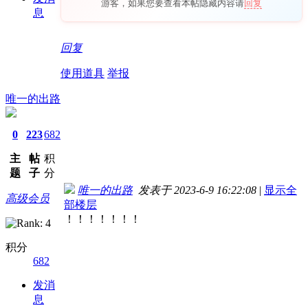
游客，如果您要查看本帖隐藏内容请
回复
息
回复
使用道具
举报
唯一的出路
0
223
682
主
帖
积
题
子
分
唯一的出路
发表于 2023-6-9 16:22:08
|
显示全
高级会员
部楼层
！！！！！！！
积分
682
发消
息