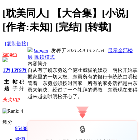
[耽美同人]
【大合集】[小说]
[作者:未知] [完结] [转载]
[复制链接]
kangen
发表于 2021-3-9 13:27:54
|
显示全部楼
kangen
层
|
阅读模式
内容简介：
1万
1万
9万
自从有了魏东勇这个健壮威猛的奴隶，明松开始掌
握家里的一切大权。东勇所有的银行卡统统由明松
主
帖
积
管着，东勇必须按时回家，所有的家务活都是由东
题
子
分
勇来解决。经过了一个礼拜的调教，东勇现在变得
越来越会哄明松开心了。
永久VIP
积分
95488
发消