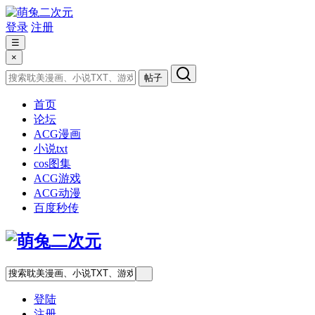
登录
注册
☰
×
帖子
首页
论坛
ACG漫画
小说txt
cos图集
ACG游戏
ACG动漫
百度秒传
登陆
注册