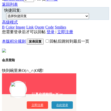
返回列表
快捷回复:
高级模式
B
Color
Image
Link
Quote
Code
Smilies
您需要登录后才可以回帖
登录
|
立即注册
本版积分规则
回帖后跳转到最后一页
发表回复
会员登陆
快到碗里来O(∩_∩)O嗯!
认真你就输啦σ`∀´)σ
立即注册
在此登录