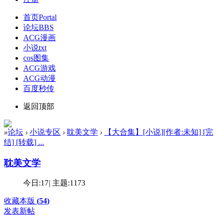
首页
Portal
论坛
BBS
ACG漫画
小说txt
cos图集
ACG游戏
ACG动漫
百度秒传
返回顶部
»
论坛
›
小说专区
›
耽美文学
›
【大合集】[小说][作者:未知] [完
结] [转载] ...
耽美文学
今日:
17
|
主题:
1173
收藏本版
(
54
)
发表新帖