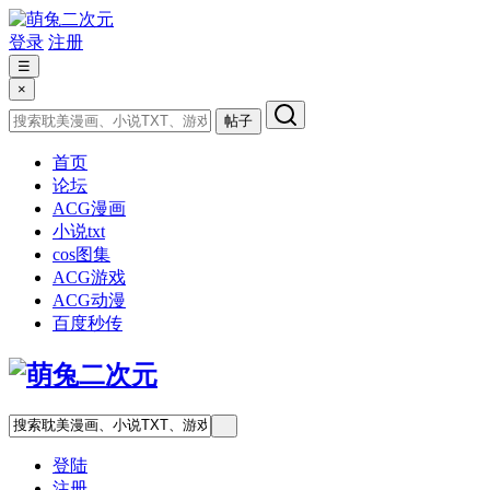
登录
注册
☰
×
帖子
首页
论坛
ACG漫画
小说txt
cos图集
ACG游戏
ACG动漫
百度秒传
登陆
注册