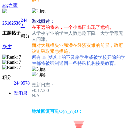
acg之家
244
游戏概述：
2518
2536
万
在不远的将来，一个小岛国出现了危机。
主题
帖子
从学校毕业的学生人数急剧下降，大学学额无
积分
人问津。
面对大规模失业和潜在经济灾难的前景，政府
版主
被迫采取紧急措施。
所有 18 岁以上的不及格学生或被学校开除的学
生都将被强制送回一些特殊机构接受教育。
积分
2449578
更新日志：
v0.17.3.0
发消息
N/A
地址回复可见O(∩_∩)O：