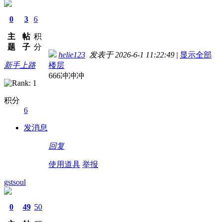
0
3
6
主
帖
积
题
子
分
helie123
发表于 2026-6-1 11:22:49
|
显示全部
新手上路
楼层
666冲冲冲
积分
6
发消息
回复
使用道具
举报
gstsoul
0
49
50