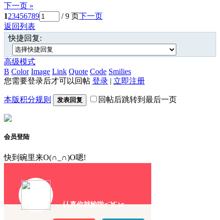
下一页 »
1
2
3
4
5
6
7
8
9
/ 9 页
下一页
返回列表
快捷回复:
高级模式
B
Color
Image
Link
Quote
Code
Smilies
您需要登录后才可以回帖
登录
|
立即注册
本版积分规则
回帖后跳转到最后一页
发表回复
会员登陆
快到碗里来O(∩_∩)O嗯!
认真你就输啦σ`∀´)σ