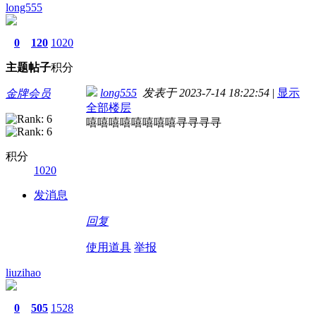
long555
0
120
1020
主题
帖子
积分
long555
发表于 2023-7-14 18:22:54
|
显示
金牌会员
全部楼层
嘻嘻嘻嘻嘻嘻嘻嘻寻寻寻寻
积分
1020
发消息
回复
使用道具
举报
liuzihao
0
505
1528