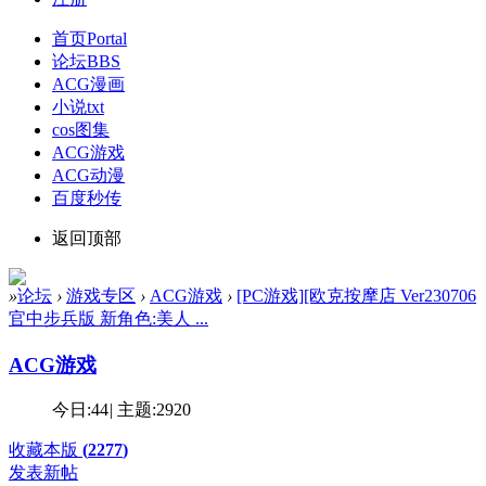
首页
Portal
论坛
BBS
ACG漫画
小说txt
cos图集
ACG游戏
ACG动漫
百度秒传
返回顶部
»
论坛
›
游戏专区
›
ACG游戏
›
[PC游戏][欧克按摩店 Ver230706
官中步兵版 新角色:美人 ...
ACG游戏
今日:
44
|
主题:
2920
收藏本版
(
2277
)
发表新帖