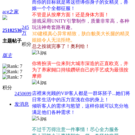
而你的目标就是将这些谗你身子的女精灵，兽
娘一个个全都征服！
acg之家
不管是从按摩方面！还是身体方面！
游戏采用UNITY引擎制作，质量非常高，各种
245
玩法神奇套路有趣。
2518
2536
万
3D建模真心异常精致，肤白貌美大长腿的精灵
姐姐令人无法拒绝。
主题
帖子
积分
总之按就完事了！奥利给！
版主
你将扮演一位来到大城市深造的正直欧克，并
为了养家餬口持续鑽研自己的手艺成为最强按
摩师
积分
店裡来光顾的VIP客人都是一群坏胚子...她们将
2450699
日常生活中的压力宣洩在你的身上！
发消息
倾听客人的需求与慾望，这样你就可以充分地
满足他们各种需求！
不过千万得注意一件事情！尽心全力服务