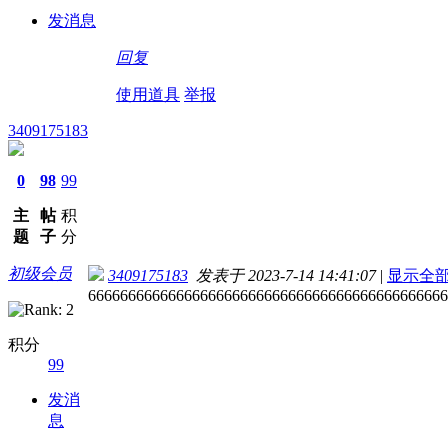
发消息
回复
使用道具
举报
3409175183
0
98
99
主
帖
积
题
子
分
初级会员
3409175183
发表于 2023-7-14 14:41:07
|
显示全
666666666666666666666666666666666666666666666
积分
99
发消
息