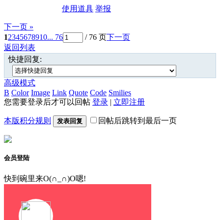
使用道具
举报
下一页 »
1
2
3
4
5
6
7
8
9
10
... 76
/ 76 页
下一页
返回列表
快捷回复:
高级模式
B
Color
Image
Link
Quote
Code
Smilies
您需要登录后才可以回帖
登录
|
立即注册
本版积分规则
回帖后跳转到最后一页
发表回复
会员登陆
快到碗里来O(∩_∩)O嗯!