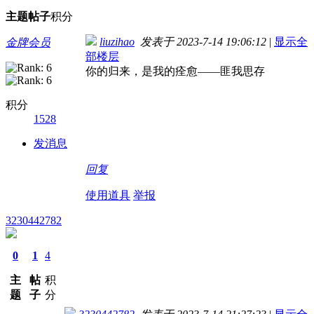
主题
帖子
积分
liuzihao
发表于 2023-7-14 19:06:12
|
显示全
金牌会员
部楼层
你的归来，是我的痊愈——匪我思存
积分
1528
发消息
回复
使用道具
举报
3230442782
0
1
4
主
帖
积
题
子
分