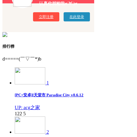
认真你就输啦σ`∀´)σ
立即注册
在此登录
排行榜
d=====(￣▽￣*)b
1
[PC+安卓][天堂市 Paradise City v0.6.12
UP: acg之家
122
5
2