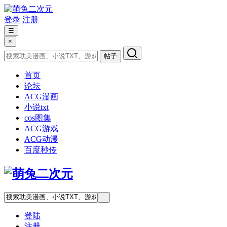
登录
注册
☰
×
帖子
首页
论坛
ACG漫画
小说txt
cos图集
ACG游戏
ACG动漫
百度秒传
登陆
注册